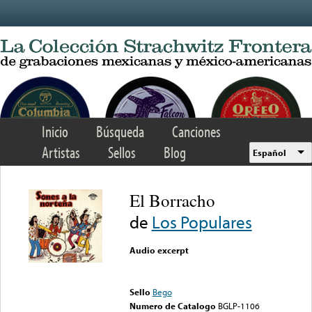
Skip to main content
Inicio
Búsqueda
Canciones
Artistas
Sellos
Blog
Español
El Borracho
de
Los Populares
Audio excerpt
Error loading media: File
could not be played
Sello
Bego
Numero de Catalogo
BGLP-1106