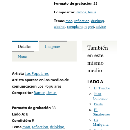
Formato de grabación
33
Compositor
Ramos, Jesus
Temas
man
,
reflection
,
drinking
,
alcohol
,
complaint
,
regret
,
advice
También
Detalles
Imagenes
en este
Notas
mismo
medio
Artista
Los Populares
Artista aparece en los medios de
LADO A
comunicación
Los Populares
El Tirador
1.
Compositor
Ramos, Jesus
Juan
2.
Colorado
Paula
3.
Formato de grabación
33
El
4.
Lado A:
B
Sinaloense
La
Condición:
E
5.
Mariquita
Tema
man
,
reflection
,
drinking
,