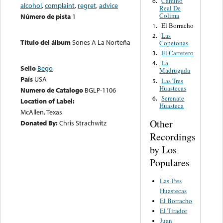
Camino
6.
alcohol
,
complaint
,
regret
,
advice
Real De
Colima
Número de pista
1
El Borracho
1.
Las
2.
Título del álbum
Sones A La Norteña
Copetonas
El Carretero
3.
La
4.
Sello
Bego
Madrugada
País
USA
Las Tres
5.
Huastecas
Numero de Catalogo
BGLP-1106
Serenate
6.
Location of Label:
Huasteca
McAllen, Texas
Other
Donated By:
Chris Strachwitz
Recordings
by Los
Populares
Las Tres
Huastecas
El Borracho
El Tirador
Juan