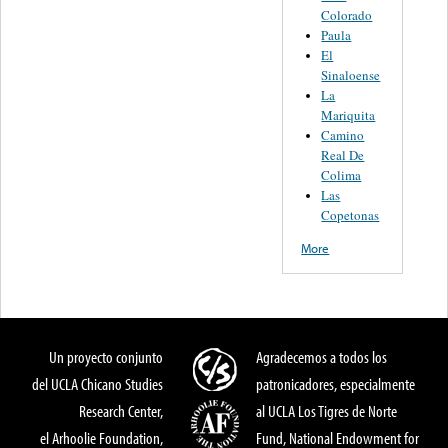
Colorado
Paula
El
Sinaloense
La
Mariquita
Camino
Real De
Colima
Las
Copetonas
More
Un proyecto conjunto
Agradecemos a todos los
del UCLA Chicano Studies
patronicadores, especialmente
Research Center,
al UCLA Los Tigres de Norte
el Arhoolie Foundation,
Fund, National Endowment for