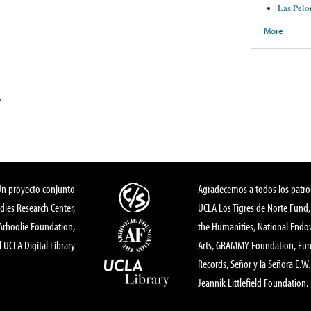
Las Pelo
More
”
Un proyecto conjunto
Agradecemos a todos los patro
dies Research Center,
UCLA Los Tigres de Norte Fund
 Arhoolie Foundation,
the Humanities, National End
l UCLA Digital Library
Arts, GRAMMY Foundation, Fund
Records, Señor y la Señora E.W. 
Jeannik Littlefield Foundation.