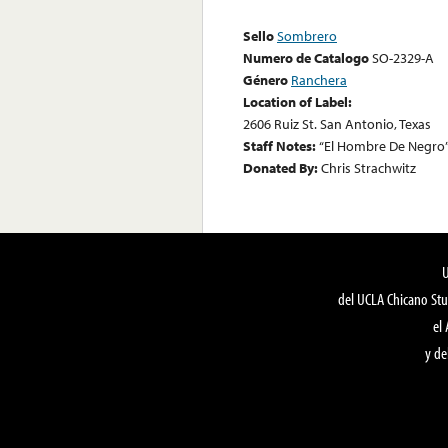
Sello
Sombrero
Numero de Catalogo
SO-2329-A
Género
Ranchera
Location of Label:
2606 Ruiz St. San Antonio, Texas
Staff Notes:
“El Hombre De Negro
Donated By:
Chris Strachwitz
del UCLA Chicano Stu
el
y de