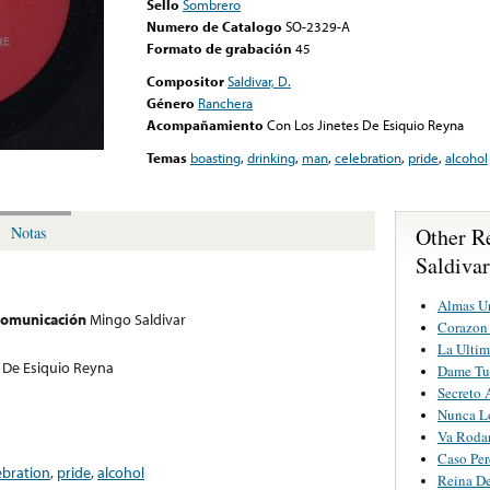
Sello
Sombrero
Numero de Catalogo
SO-2329-A
Formato de grabación
45
Compositor
Saldivar, D.
Género
Ranchera
Acompañamiento
Con Los Jinetes De Esiquio Reyna
Temas
boasting
,
drinking
,
man
,
celebration
,
pride
,
alcohol
Other R
Notas
Saldivar
Almas U
 comunicación
Mingo Saldivar
Corazon 
La Ultim
 De Esiquio Reyna
Dame Tu
Secreto
Nunca L
Va Roda
Caso Per
ebration
,
pride
,
alcohol
Reina D