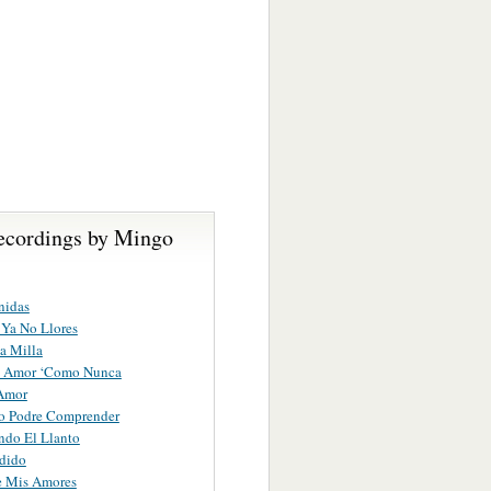
ecordings by Mingo
nidas
Ya No Llores
a Milla
 Amor ‘Como Nunca
 Amor
o Podre Comprender
ndo El Llanto
dido
e Mis Amores