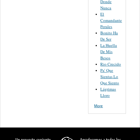
Donde
Nunca
El
Comandante
Perales
Bonito Ha
De Ser
La Huella
De Mis
Besos
Rio Crecido
Pa’ Que
Sientas Lo
Que Siento
Lágrimas
Lloro
More
Un proyecto conjunto
Agradecemos a todos los