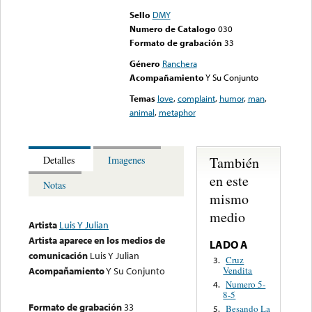
Sello
DMY
Numero de Catalogo
030
Formato de grabación
33
Género
Ranchera
Acompañamiento
Y Su Conjunto
Temas
love
,
complaint
,
humor
,
man
,
animal
,
metaphor
También
Detalles
Imagenes
en este
Notas
mismo
medio
Artista
Luis Y Julian
Artista aparece en los medios de
LADO A
comunicación
Luis Y Julian
Cruz
3.
Vendita
Acompañamiento
Y Su Conjunto
Numero 5-
4.
8-5
Formato de grabación
33
Besando La
5.