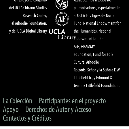
del UCLA Chicano Studies
patronicadores, especialmente
Research Center,
al UCLA Los Tigres de Norte
el Arhoolie Foundation,
Fund, National Endowment for
y del UCLA Digital Library
the Humanities, National
Endowment for the
Arts, GRAMMY
Foundation, Fund for Folk
Culture, Arhoolie
Records, Señor y la Señora E.W.
Littlefield Jr., y Edmund &
Jeannik Littlefield Foundation.
La Colección
Participantes en el proyecto
Apoyo
Derechos de Autor y Acceso
Contactos y Créditos