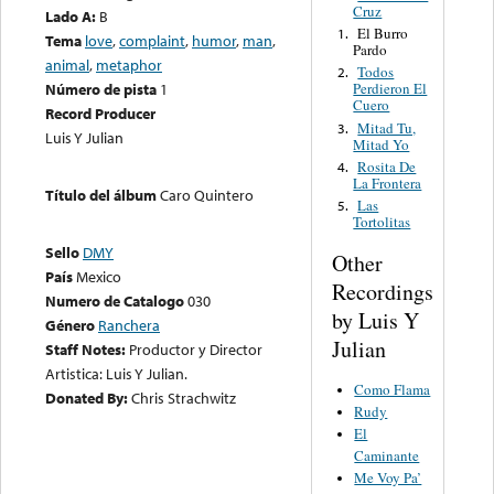
Cruz
Lado A:
B
El Burro
1.
Tema
love
,
complaint
,
humor
,
man
,
Pardo
animal
,
metaphor
Todos
2.
Número de pista
1
Perdieron El
Cuero
Record Producer
Mitad Tu,
3.
Luis Y Julian
Mitad Yo
Rosita De
4.
La Frontera
Título del álbum
Caro Quintero
Las
5.
Tortolitas
Sello
DMY
Other
País
Mexico
Recordings
Numero de Catalogo
030
by Luis Y
Género
Ranchera
Julian
Staff Notes:
Productor y Director
Artistica: Luis Y Julian.
Como Flama
Donated By:
Chris Strachwitz
Rudy
El
Caminante
Me Voy Pa’