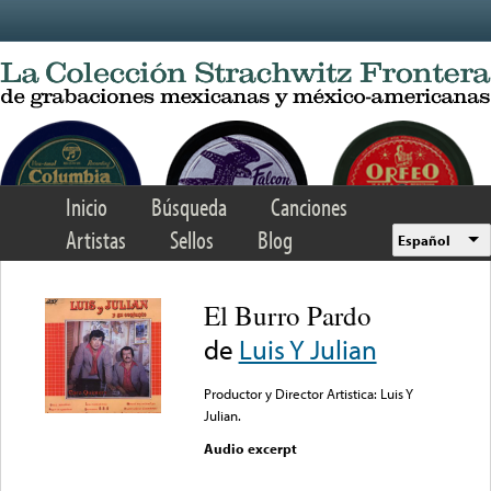
Skip to main content
Inicio
Búsqueda
Canciones
Artistas
Sellos
Blog
Español
El Burro Pardo
de
Luis Y Julian
Productor y Director Artistica: Luis Y
Julian.
Audio excerpt
Error loading media: File
could not be played