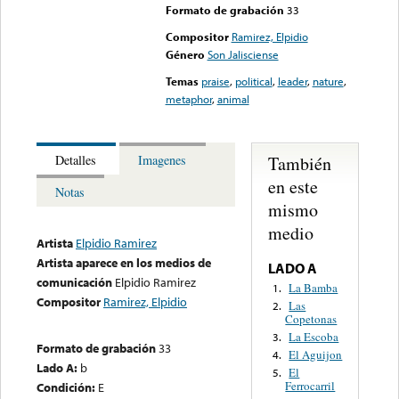
Formato de grabación
33
Compositor
Ramirez, Elpidio
Género
Son Jalisciense
Temas
praise
,
political
,
leader
,
nature
,
metaphor
,
animal
También
Detalles
Imagenes
en este
Notas
mismo
medio
Artista
Elpidio Ramirez
Artista aparece en los medios de
LADO A
comunicación
Elpidio Ramirez
La Bamba
1.
Compositor
Ramirez, Elpidio
Las
2.
Copetonas
La Escoba
3.
Formato de grabación
33
El Aguijon
4.
Lado A:
b
El
5.
Ferrocarril
Condición:
E