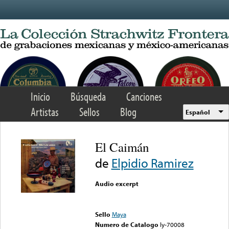
Skip to main content
Inicio
Búsqueda
Canciones
Artistas
Sellos
Blog
Español
El Caimán
de
Elpidio Ramirez
Audio excerpt
Error loading media: File
could not be played
Sello
Maya
Numero de Catalogo
ly-70008