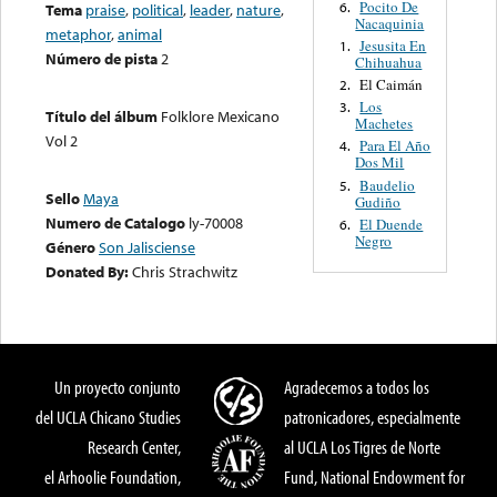
Pocito De
6.
Tema
praise
,
political
,
leader
,
nature
,
Nacaquinia
metaphor
,
animal
Jesusita En
1.
Número de pista
2
Chihuahua
El Caimán
2.
Los
3.
Título del álbum
Folklore Mexicano
Machetes
Vol 2
Para El Año
4.
Dos Mil
Baudelio
5.
Sello
Maya
Gudiño
Numero de Catalogo
ly-70008
El Duende
6.
Negro
Género
Son Jalisciense
Donated By:
Chris Strachwitz
Un proyecto conjunto
Agradecemos a todos los
del UCLA Chicano Studies
patronicadores, especialmente
Research Center,
al UCLA Los Tigres de Norte
el Arhoolie Foundation,
Fund, National Endowment for