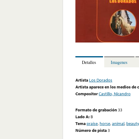
Detalles
Imagenes
Artista
Los Dorados
Artista aparece en los medios de
Compositor
Castillo, Nicandro
Formato de grabación
33
Lado A:
B
Tema
praise
,
horse
,
animal
,
beaut
Número de pista
3