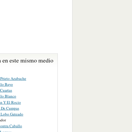
 en este mismo medio
 Prieto Azabache
llo Bayo
 Cuartas
llo Blanco
án Y El Rocio
o De Cumpas
o Lobo Gateado
ador
ontra Caballo
 Leguas