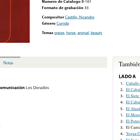
Numero de Catalogo
B-101
Formato de grabación
33
Compositor
Castillo, Nicandro
Género
Corrido
Temas
praise
,
horse
,
animal
,
beauty
También
Notas
LADO A
Caballo
1.
 comunicación
Los Dorados
El Caba
2.
El Siete
3.
El Caba
4.
El Alaz
5.
El Mor
1.
El Potr
2.
y
El Cant
3.
Yegua C
4.
El Siete
5.