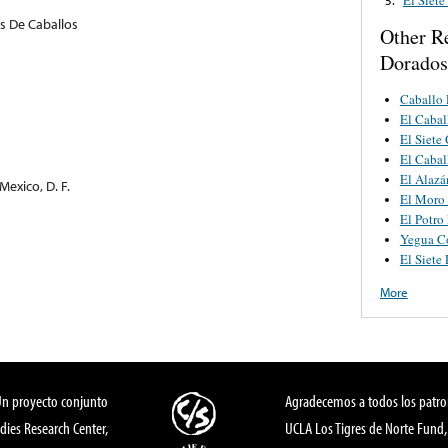
s De Caballos
Other R
Dorados
Caballo 
El Cabal
El Siete
El Cabal
El Alazá
exico, D. F.
El Moro
El Potro
Yegua Co
El Siete
More
Un proyecto conjunto
Agradecemos a todos los patro
dies Research Center,
UCLA Los Tigres de Norte Fund