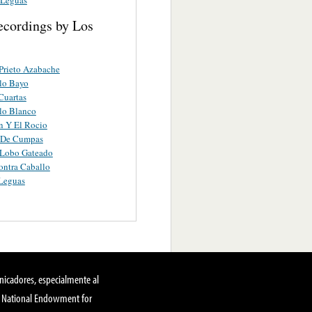
ecordings by Los
Prieto Azabache
lo Bayo
 Cuartas
lo Blanco
n Y El Rocio
 De Cumpas
 Lobo Gateado
ntra Caballo
 Leguas
nicadores, especialmente al
, National Endowment for