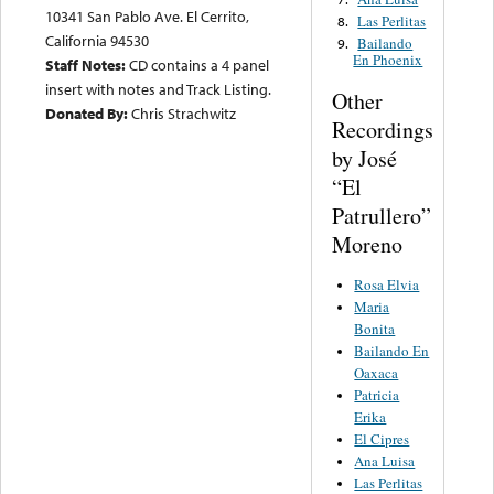
10341 San Pablo Ave. El Cerrito,
Las Perlitas
8.
California 94530
Bailando
9.
En Phoenix
Staff Notes:
CD contains a 4 panel
insert with notes and Track Listing.
Other
Donated By:
Chris Strachwitz
Recordings
by José
“El
Patrullero”
Moreno
Rosa Elvia
Maria
Bonita
Bailando En
Oaxaca
Patricia
Erika
El Cipres
Ana Luisa
Las Perlitas