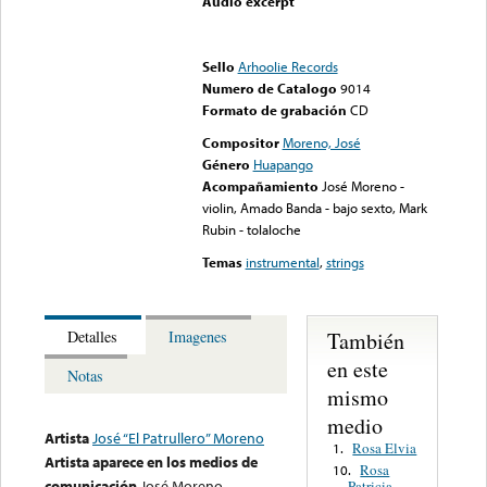
Audio excerpt
Error loading media: File
could not be played
Sello
Arhoolie Records
Numero de Catalogo
9014
Formato de grabación
CD
Compositor
Moreno, José
Género
Huapango
Acompañamiento
José Moreno -
violin, Amado Banda - bajo sexto, Mark
Rubin - tolaloche
Temas
instrumental
,
strings
También
Detalles
Imagenes
en este
Notas
mismo
medio
Artista
José “El Patrullero” Moreno
Rosa Elvia
1.
Artista aparece en los medios de
Rosa
10.
comunicación
José Moreno
Patricia