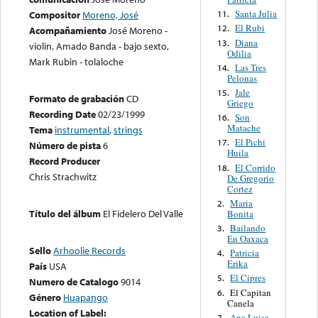
Santa Julia
11.
Compositor
Moreno, José
El Rubi
12.
Acompañamiento
José Moreno -
Diana
13.
violin, Amado Banda - bajo sexto,
Odilia
Mark Rubin - tolaloche
Las Tres
14.
Pelonas
Jale
15.
Formato de grabación
CD
Griego
Recording Date
02/23/1999
Son
16.
Matache
Tema
instrumental
,
strings
El Pichi
17.
Número de pista
6
Huila
Record Producer
El Corrido
18.
Chris Strachwitz
De Gregorio
Cortez
Maria
2.
Título del álbum
El Fidelero Del Valle
Bonita
Bailando
3.
En Oaxaca
Sello
Arhoolie Records
Patricia
4.
Erika
País
USA
El Cipres
5.
Numero de Catalogo
9014
El Capitan
6.
Género
Huapango
Canela
Location of Label:
Ana Luisa
7.