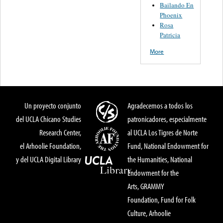
Bailando En
Phoenix
Rosa
Patricia
More
Un proyecto conjunto
Agradecemos a todos los
del UCLA Chicano Studies
patronicadores, especialmente
Research Center,
al UCLA Los Tigres de Norte
el Arhoolie Foundation,
Fund, National Endowment for
y del UCLA Digital Library
the Humanities, National
Endowment for the
Arts, GRAMMY
Foundation, Fund for Folk
Culture, Arhoolie