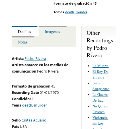
Formato de grabación
45
Temas
death
,
murder
Other
Detalles
Imagenes
Recordings
Notas
by Pedro
Rivera
Artista
Pedro Rivera
Artista aparece en los medios de
La Muerta
comunicación
Pedro Rivera
El Rey De
Sinaloa
Festejo
Formato de grabación
45
Sangriento
Recording Date
01/01/1970
La Guerra
Condición:
E
De Iraq
Tema
death
,
murder
No Quiero
Favores
Violencia
Sello
Cintas Acuario
En Los
País
USA
Angeles