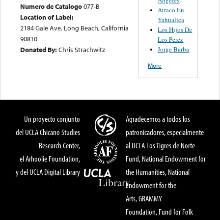
Numero de Catalogo
077-B
Atraco En
Location of Label:
Yahualica
2184 Gale Ave. Long Beach, California
Los Hijos De
90810
Los Perez
Jorge Barba
Donated By:
Chris Strachwitz
More
Un proyecto conjunto
Agradecemos a todos los
del UCLA Chicano Studies
patronicadores, especialmente
Research Center,
al UCLA Los Tigres de Norte
el Arhoolie Foundation,
Fund, National Endowment for
y del UCLA Digital Library
the Humanities, National
Endowment for the
Arts, GRAMMY
Foundation, Fund for Folk