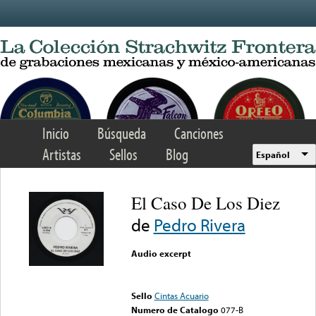
Skip to main content
Inicio
Búsqueda
Canciones
Artistas
Sellos
Blog
Español
El Caso De Los Diez
de
Pedro Rivera
Audio excerpt
Error loading media: File
could not be played
Sello
Cintas Acuario
Numero de Catalogo
077-B