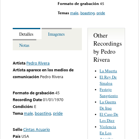
Formato de grabación
45
Temas
male
,
boasting
,
pride
Other
Detalles
Imagenes
Recordings
Notas
by Pedro
Rivera
Artista
Pedro Rivera
Artista aparece en los medios de
La Muerta
comunicación
Pedro Rivera
El Rey De
Sinaloa
Festejo
Formato de grabación
45
Sangriento
Recording Date
01/01/1970
La Guerra
Condición:
E
De Iraq
Tema
male
,
boasting
,
pride
El Caso De
Los Diez
Violencia
Sello
Cintas Acuario
En Los
País
USA
Angeles