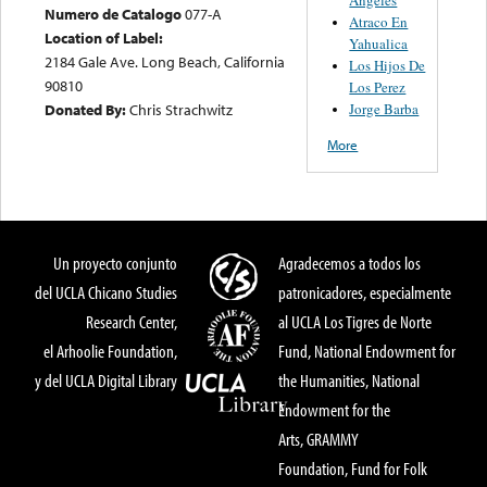
Numero de Catalogo
077-A
Atraco En
Location of Label:
Yahualica
2184 Gale Ave. Long Beach, California
Los Hijos De
90810
Los Perez
Jorge Barba
Donated By:
Chris Strachwitz
More
Un proyecto conjunto
Agradecemos a todos los
del UCLA Chicano Studies
patronicadores, especialmente
Research Center,
al UCLA Los Tigres de Norte
el Arhoolie Foundation,
Fund, National Endowment for
y del UCLA Digital Library
the Humanities, National
Endowment for the
Arts, GRAMMY
Foundation, Fund for Folk