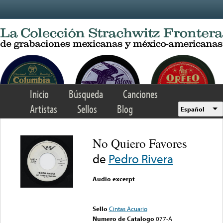
Skip to main content
Inicio
Búsqueda
Canciones
Artistas
Sellos
Blog
Español
No Quiero Favores
de
Pedro Rivera
Audio excerpt
Error loading media: File
could not be played
Sello
Cintas Acuario
Numero de Catalogo
077-A