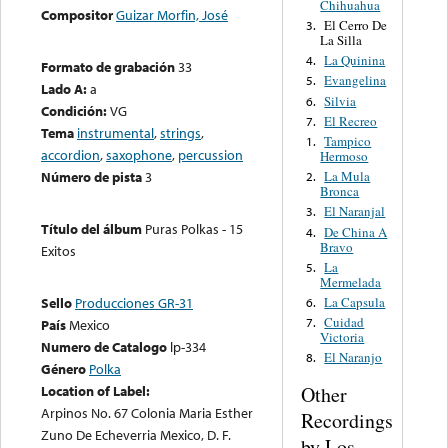
Chihuahua
Compositor
Guizar Morfin, José
El Cerro De
3.
La Silla
La Quinina
4.
Formato de grabación
33
Evangelina
5.
Lado A:
a
Silvia
6.
Condición:
VG
El Recreo
7.
Tema
instrumental
,
strings
,
Tampico
1.
accordion
,
saxophone
,
percussion
Hermoso
La Mula
Número de pista
3
2.
Bronca
El Naranjal
3.
Título del álbum
Puras Polkas - 15
De China A
4.
Bravo
Exitos
La
5.
Mermelada
La Capsula
Sello
Producciones GR-31
6.
Cuidad
7.
País
Mexico
Victoria
Numero de Catalogo
lp-334
El Naranjo
8.
Género
Polka
Other
Location of Label:
Arpinos No. 67 Colonia Maria Esther
Recordings
Zuno De Echeverria Mexico, D. F.
by Los