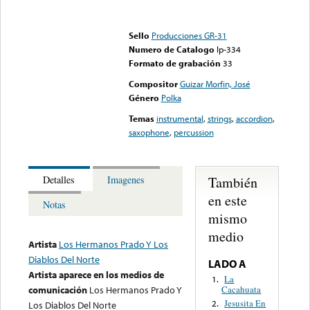
Error loading media: File
could not be played
Sello
Producciones GR-31
Numero de Catalogo
lp-334
Formato de grabación
33
Compositor
Guizar Morfin, José
Género
Polka
Temas
instrumental
,
strings
,
accordion
,
saxophone
,
percussion
También
Detalles
Imagenes
en este
Notas
mismo
medio
Artista
Los Hermanos Prado Y Los
Diablos Del Norte
LADO A
Artista aparece en los medios de
La
1.
Cacahuata
comunicación
Los Hermanos Prado Y
Jesusita En
2.
Los Diablos Del Norte