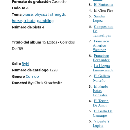
Formato de grabación
Cassette
El Fantasma
3.
Lado A:
A
El Cien Pies
4.
Tema
praise
,
physical
,
strength
,
Sandra
5.
horse
,
tribute
,
gambling
Lopez
Campesinos
6.
Número de pista
4
De
Tamaulipas
Francisco
7.
Título del álbum
15 Exitos - Corridos
Americo
Del ‘89
Weetbar
Francisco
8.
Hernandez
Sello
RyN
La Llegua
1.
Numero de Catalogo
1228
Enmascarada
El Gallero
Género
Corrido
2.
Norteño
Donated By:
Chris Strachwitz
El Pando
3.
Isaias
Gonzales
El Terron
4.
De Amor
El Gallo De
5.
Camargo
Vicente Y
6.
Lupita