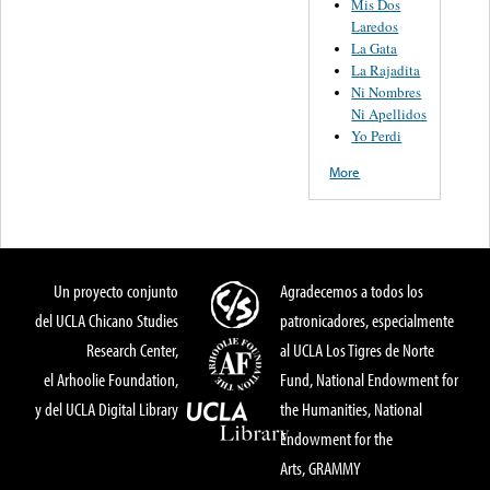
Mis Dos
Laredos
La Gata
La Rajadita
Ni Nombres
Ni Apellidos
Yo Perdi
More
Un proyecto conjunto
Agradecemos a todos los
del UCLA Chicano Studies
patronicadores, especialmente
Research Center,
al UCLA Los Tigres de Norte
el Arhoolie Foundation,
Fund, National Endowment for
y del UCLA Digital Library
the Humanities, National
Endowment for the
Arts, GRAMMY