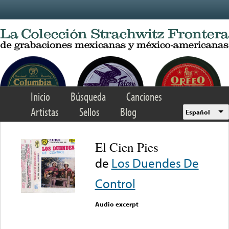
Skip to main content
Inicio
Búsqueda
Canciones
Artistas
Sellos
Blog
Español
El Cien Pies
de
Los Duendes De
Control
Audio excerpt
Error loading media: File
could not be played