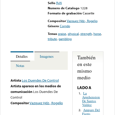
Sello
RyN
Numero de Catalogo
1228
Formato de grabación
Cassette
Compositor
Vazquez Hdz., Rogelio
Género
Corrido
Temas
praise
,
physical
,
strength
,
horse
,
tribute
,
gambling
También
Detalles
Imagenes
en este
Notas
mismo
medio
Artista
Los Duendes De Control
Artista aparece en los medios de
LADO A
comunicación
Los Duendes De
La
1.
Aprehension
Control
De Santos
Compositor
Vazquez Hdz., Rogelio
Valdez
Amparo Del
2.
Fierro