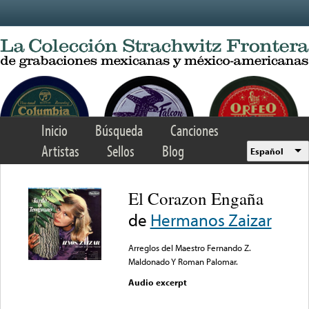
Skip to main content
Inicio
Búsqueda
Canciones
Artistas
Sellos
Blog
Español
El Corazon Engaña
de
Hermanos Zaizar
Arreglos del Maestro Fernando Z.
Maldonado Y Roman Palomar.
Audio excerpt
Error loading media: File
could not be played