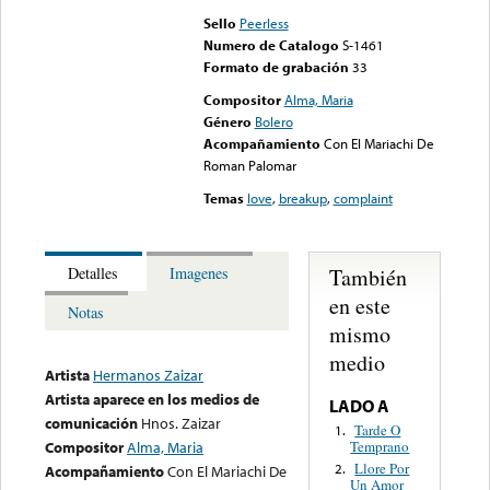
Sello
Peerless
Numero de Catalogo
S-1461
Formato de grabación
33
Compositor
Alma, Maria
Género
Bolero
Acompañamiento
Con El Mariachi De
Roman Palomar
Temas
love
,
breakup
,
complaint
También
Detalles
Imagenes
en este
Notas
mismo
medio
Artista
Hermanos Zaizar
Artista aparece en los medios de
LADO A
comunicación
Hnos. Zaizar
Tarde O
1.
Temprano
Compositor
Alma, Maria
Llore Por
2.
Acompañamiento
Con El Mariachi De
Un Amor