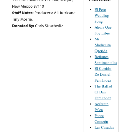
New Mexico 87110
El Peto
Staff Notes:
Producers: Al Hurricane -
Wedding
Tiny Morrie.
Song
Donated By:
Chris Strachwitz
Ahora Que
Soy Libre
Mi
Madrecita
Querida
Refranes
Sentimentales
El Corrido
De Daniel
Fernández
The Ballad
Of Dan
Fernandez
Acércate
Pa’ca
Pobre
Corazón
Las Casadas