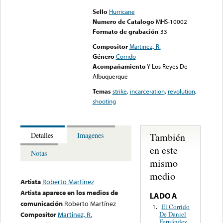
Sello
Hurricane
Numero de Catalogo
MHS-10002
Formato de grabación
33
Compositor
Martinez, R.
Género
Corrido
Acompañamiento
Y Los Reyes De
Albuquerque
Temas
strike
,
incarceration
,
revolution
,
shooting
También
Detalles
Imagenes
en este
Notas
mismo
medio
Artista
Roberto Martinez
Artista aparece en los medios de
LADO A
comunicación
Roberto Martínez
El Corrido
1.
De Daniel
Compositor
Martinez, R.
Fernández