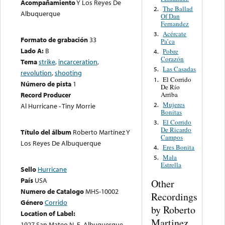
Acompañamiento
Y Los Reyes De
The Ballad
2.
Albuquerque
Of Dan
Fernandez
Acércate
3.
Formato de grabación
33
Pa’ca
Lado A:
B
Pobre
4.
Corazón
Tema
strike
,
incarceration
,
Las Casadas
5.
revolution
,
shooting
El Corrido
1.
Número de pista
1
De Río
Arriba
Record Producer
Mujeres
2.
Al Hurricane - Tiny Morrie
Bonitas
El Corrido
3.
De Ricardo
Título del álbum
Roberto Martínez Y
Campos
Los Reyes De Albuquerque
Eres Bonita
4.
Mala
5.
Estrella
Sello
Hurricane
País
USA
Other
Numero de Catalogo
MHS-10002
Recordings
Género
Corrido
by Roberto
Location of Label:
Martinez
1927 San Mateo N. E. Albuquerque,