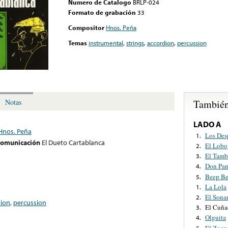
Numero de Catalogo
BRLP-024
Formato de grabación
33
Compositor
Hnos. Peña
Temas
instrumental
,
strings
,
accordion
,
percussion
También
Notas
LADO A
Hnos. Peña
Los Des
1.
 comunicación
El Dueto Cartablanca
El Lobo
2.
El Tamb
3.
Don Pa
4.
Beep B
5.
La Lola
1.
El Sona
2.
dion
,
percussion
El Cuña
3.
Olguita
4.
El Zoqu
5.