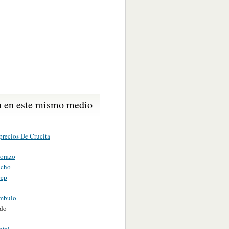
 en este mismo medio
precios De Crucita
orazo
ncho
eep
mbulo
do
etal