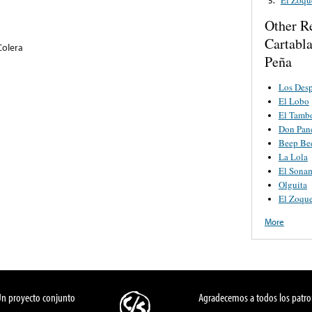
Other R
Cartabl
Colera
Peña
Los Desp
El Lobo
El Tamb
Don Pan
Beep Be
La Lola
El Sona
Olguita
El Zoque
More
Un proyecto conjunto
Agradecemos a todos los patro