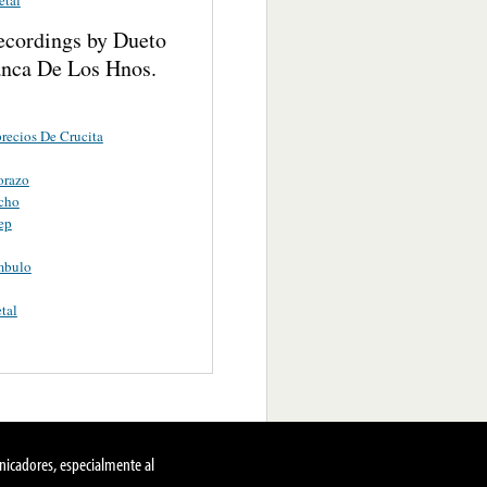
ecordings by Dueto
anca De Los Hnos.
recios De Crucita
orazo
cho
ep
mbulo
tal
nicadores, especialmente al