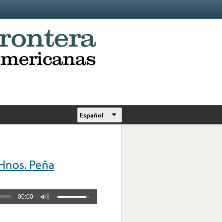
Español
Hnos. Peña
00:00