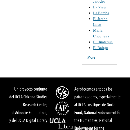
Jarocho
La Vieja
La Bamba
El Jarabe
Loco
Maria
Chuchena
El Huateque
El Balaju
More
Un proyecto conjunto
Agradecemos a todos los
del UCLA Chicano Studies
patronicadores, especialmente
Research Center,
al UCLA Los Tigres de Norte
el Arhoolie Foundation,
Fund, National Endowment for
y del UCLA Digital Library
the Humanities, National
Endowment for the