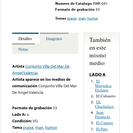
Numero de Catalogo
AMK-041
Formato de grabación
33
Temas
praise
,
man
,
humor
También
Detalles
Imagenes
en este
Notas
mismo
medio
Artista
Conjunto Villa Del Mar De
Angel Valencia
LADO A
Artista aparece en los medios de
El
1.
Magnifico
comunicación
Conjunto Villa Del Mar
Elefante
De Angel Valencia
El Cubanito
2.
EL
3.
Chachalaco
Formato de grabación
33
Juan
4.
Lado A:
a
Patatuchi
Condición:
VG
El Camote
5.
Tema
praise
,
man
,
humor
El Pato
1.