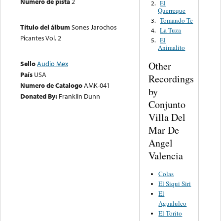
Número de pista
2
El
2.
Querreque
Tomando Te
3.
Título del álbum
Sones Jarochos
La Tuza
4.
Picantes Vol. 2
El
5.
Animalito
Sello
Audio Mex
Other
País
USA
Recordings
Numero de Catalogo
AMK-041
by
Donated By:
Franklin Dunn
Conjunto
Villa Del
Mar De
Angel
Valencia
Colas
El Siqui Siri
El
Agualulco
El Torito