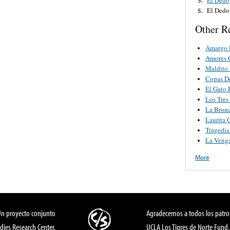
El Dedo
5.
Other R
Amargo 
Amores 
Maldito 
Copas D
El Gato 
Los Tres
La Bron
Laurita 
Tragedi
La Veng
More
Un proyecto conjunto
Agradecemos a todos los patro
dies Research Center,
UCLA Los Tigres de Norte Fund