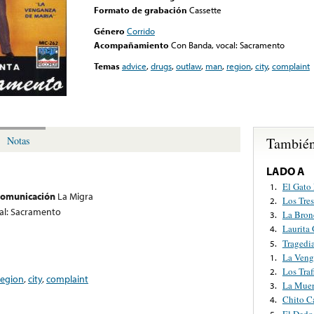
Formato de grabación
Cassette
Género
Corrido
Acompañamiento
Con Banda, vocal: Sacramento
Temas
advice
,
drugs
,
outlaw
,
man
,
region
,
city
,
complaint
También
Notas
LADO A
El Gato 
1.
 comunicación
La Migra
Los Tre
2.
al: Sacramento
La Bron
3.
Laurita 
4.
Tragedi
5.
La Veng
1.
Los Traf
2.
region
,
city
,
complaint
La Muer
3.
Chito C
4.
El Dedo
5.