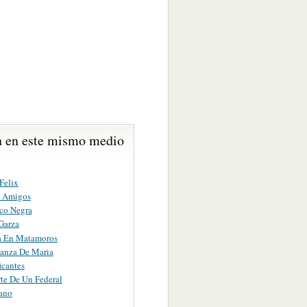
 en este mismo medio
Felix
s Amigos
co Negra
Garza
a En Matamoros
anza De Maria
icantes
te De Un Federal
ano