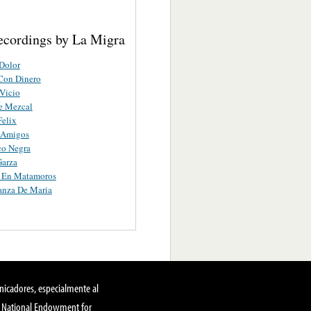
ecordings by La Migra
Dolor
Con Dinero
Vicio
e Mezcal
Felix
 Amigos
co Negra
Garza
a En Matamoros
anza De Maria
nicadores, especialmente al
, National Endowment for