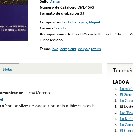
Sello
Dimsa
Numero de Catalogo
DML-1003
Formato de grabación
33
Compositor
Lerdo De Tejada, Miguel
Género
Corrido
Acompañamiento
Con El Mariachi Orfeon De Silvestre Va
Lucha Moreno
Temas
love
,
complaint
,
despair
,
return
También
Notas
LADO A
La Adel
1.
 comunicación
Lucha Moreno
El Siete
2.
el
La Cuca
3.
 Orfeon De Silvestre Vargas Y Antonio Bribiesca, vocal:
El Deste
4.
Las Tres
5.
La Riele
1.
La Cama
2.
El Corri
3.