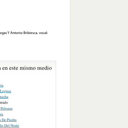
rgas Y Antonio Bribiesca, vocal:
 en este mismo medio
ita
 Leguas
racha
rrado
 Pelonas
ra
 De Piedra
do Del Norte