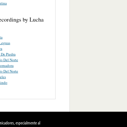
ntina
ecordings by Lucha
ta
 Leguas
ra
 De Piedra
do Del Norte
ornadora
do Del Norte
eles
Lindo
nicadores, especialmente al