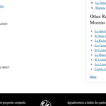
La Vale
4.
urn
Marieta
5.
Other R
Moreno
ucion
La Adeli
El Siete
La Riele
La Cama
El Corri
La Manc
El Corri
Los Laur
L-8427.
Cielito 
More
Un proyecto conjunto
Agradecemos a todos los patro