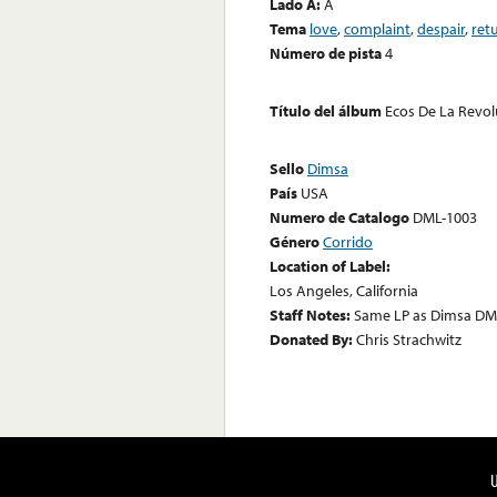
Lado A:
A
Tema
love
,
complaint
,
despair
,
ret
Número de pista
4
Título del álbum
Ecos De La Revol
Sello
Dimsa
País
USA
Numero de Catalogo
DML-1003
Género
Corrido
Location of Label:
Los Angeles, California
Staff Notes:
Same LP as Dimsa DM
Donated By:
Chris Strachwitz