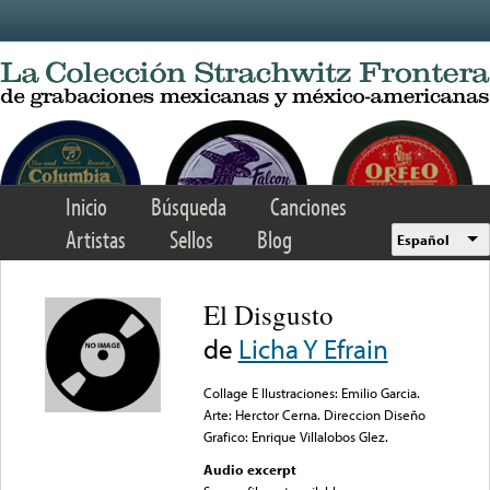
Skip to main content
Inicio
Búsqueda
Canciones
Artistas
Sellos
Blog
Español
El Disgusto
de
Licha Y Efrain
Collage E Ilustraciones: Emilio Garcia.
Arte: Herctor Cerna. Direccion Diseño
Grafico: Enrique Villalobos Glez.
Audio excerpt