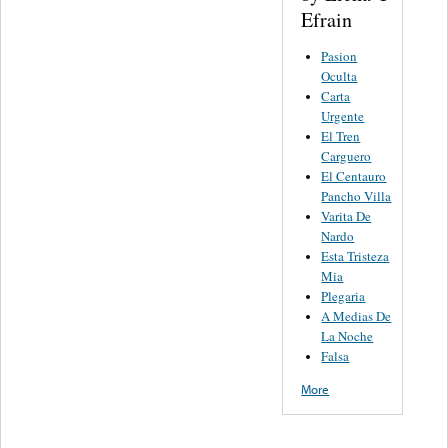
Efrain
Pasion
Oculta
Carta
Urgente
El Tren
Carguero
El Centauro
Pancho Villa
Varita De
Nardo
Esta Tristeza
Mia
Plegaria
A Medias De
La Noche
Falsa
More