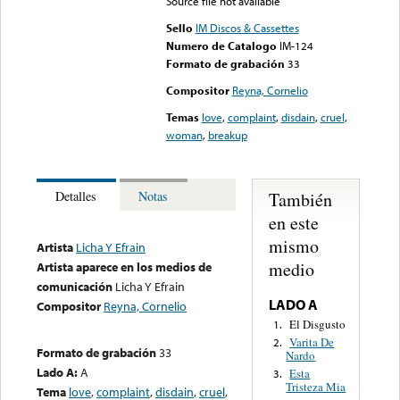
Source file not available
Sello
IM Discos & Cassettes
Numero de Catalogo
IM-124
Formato de grabación
33
Compositor
Reyna, Cornelio
Temas
love
,
complaint
,
disdain
,
cruel
,
woman
,
breakup
También
Detalles
Notas
en este
mismo
Artista
Licha Y Efrain
medio
Artista aparece en los medios de
comunicación
Licha Y Efrain
LADO A
Compositor
Reyna, Cornelio
El Disgusto
1.
Varita De
2.
Formato de grabación
33
Nardo
Lado A:
A
Esta
3.
Tristeza Mia
Tema
love
,
complaint
,
disdain
,
cruel
,