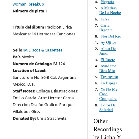
Plegaria
4.
woman
,
breakup
A Medias
5.
Número de pista
1
De La Noche
Falsa
6.
Carta
7.
Título del álbum
Tradicion Lirica
Urgente
Mexicana: 16 Hermosas Canciones
Flor Del Rio
8.
Ay Ojitos
1.
Albur De
2.
Sello
IM Discos & Cassettes
Amor
País
Mexico
El Jinete
3.
Numero de Catalogo
IM-124
Ayudame
4.
Location of Label:
Dios Mio
Tipitipitin
5.
Sanctorum No. 86-B Col. Argentina
La Espiga
6.
Mexico, D. F.
Yo No Me
7.
Staff Notes:
Collage E Ilustraciones:
Caso
Emilio Garcia. Arte: Herctor Cerna.
Compadre
Direccion Diseño Grafico: Enrique
Dolor De
8.
Soledad
Villalobos Glez.
Donated By:
Chris Strachwitz
Other
Recordings
by Licha Y