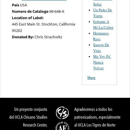
Solas
País
USA
Un Puño De
Numero de Catalogo
MI-648-A
Tierra
Location of Label:
Echame A
445 East Main St. Stockton, California
Mi La Culpa
95202
Hermanos
Donated By:
Chris Strachwitz
Rios
Sangre De
Vino
Me Voy Pa’
Nunca
Volver
More
Un proyecto conjunto
Agradecemos a todos los
del UCLA Chicano Studies
patronicadores, especialmente
Research Center,
al UCLA Los Tigres de Norte