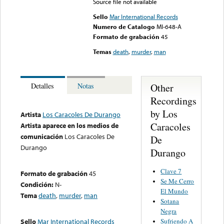
Source file not available
Sello
Mar International Records
Numero de Catalogo
MI-648-A
Formato de grabación
45
Temas
death
,
murder
,
man
Other
Detalles
Notas
Recordings
by Los
Artista
Los Caracoles De Durango
Caracoles
Artista aparece en los medios de
comunicación
Los Caracoles De
De
Durango
Durango
Clave 7
Formato de grabación
45
Se Me Cerro
Condición:
N-
El Mundo
Tema
death
,
murder
,
man
Sotana
Negra
Sufriendo A
Sello
Mar International Records