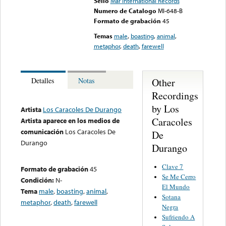
Sello
Mar International Records
Numero de Catalogo
MI-648-B
Formato de grabación
45
Temas
male
,
boasting
,
animal
,
metaphor
,
death
,
farewell
Other
Detalles
Notas
Recordings
by Los
Artista
Los Caracoles De Durango
Caracoles
Artista aparece en los medios de
comunicación
Los Caracoles De
De
Durango
Durango
Clave 7
Formato de grabación
45
Se Me Cerro
Condición:
N-
El Mundo
Tema
male
,
boasting
,
animal
,
Sotana
metaphor
,
death
,
farewell
Negra
Sufriendo A