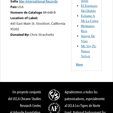
Solas
Sello
Mar International Records
El Espinazo
País
USA
Del Diablo
Numero de Catalogo
MI-648-B
Echame A
Location of Label:
Mi La Culpa
445 East Main St. Stockton, California
Hermanos
95202
Rios
Donated By:
Chris Strachwitz
Sangre De
Vino
Me Voy Pa’
Nunca
Volver
More
Un proyecto conjunto
Agradecemos a todos los
del UCLA Chicano Studies
patronicadores, especialmente
Research Center,
al UCLA Los Tigres de Norte
el Arhoolie Foundation,
Fund, National Endowment for