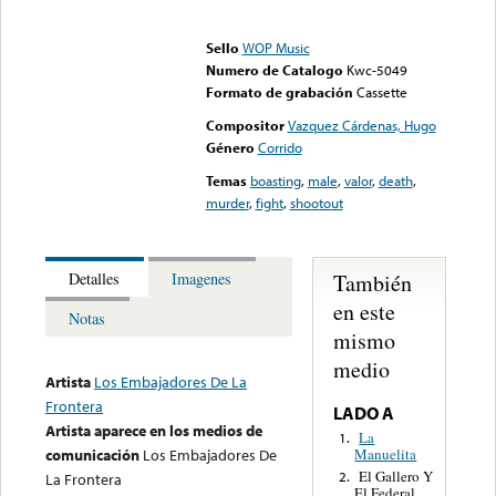
Error loading media: File
could not be played
Sello
WOP Music
Numero de Catalogo
Kwc-5049
Formato de grabación
Cassette
Compositor
Vazquez Cárdenas, Hugo
Género
Corrido
Temas
boasting
,
male
,
valor
,
death
,
murder
,
fight
,
shootout
También
Detalles
Imagenes
en este
Notas
mismo
medio
Artista
Los Embajadores De La
Frontera
LADO A
Artista aparece en los medios de
La
1.
Manuelita
comunicación
Los Embajadores De
El Gallero Y
2.
La Frontera
El Federal