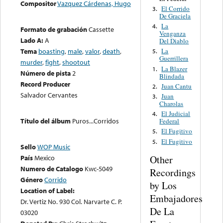
Compositor
Vazquez Cárdenas, Hugo
El Corrido
3.
De Graciela
La
4.
Formato de grabación
Cassette
Venganza
Lado A:
A
Del Diablo
Tema
boasting
,
male
,
valor
,
death
,
La
5.
Guerrillera
murder
,
fight
,
shootout
La Blazer
1.
Número de pista
2
Blindada
Record Producer
Juan Cantu
2.
Salvador Cervantes
Juan
3.
Charolas
El Judicial
4.
Título del álbum
Puros...Corridos
Federal
El Fugitivo
5.
El Fugitivo
5.
Sello
WOP Music
Other
País
Mexico
Numero de Catalogo
Kwc-5049
Recordings
Género
Corrido
by Los
Location of Label:
Embajadores
Dr. Vertiz No. 930 Col. Narvarte C. P.
De La
03020