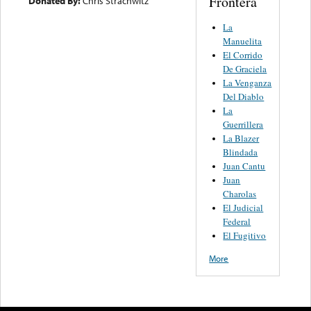
Frontera
Donated By:
Chris Strachwitz
La
Manuelita
El Corrido
De Graciela
La Venganza
Del Diablo
La
Guerrillera
La Blazer
Blindada
Juan Cantu
Juan
Charolas
El Judicial
Federal
El Fugitivo
More