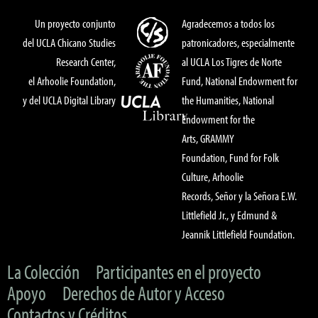
Un proyecto conjunto
Agradecemos a todos los
del UCLA Chicano Studies
patronicadores, especialmente
Research Center,
al UCLA Los Tigres de Norte
el Arhoolie Foundation,
Fund, National Endowment for
y del UCLA Digital Library
the Humanities, National
Endowment for the
Arts, GRAMMY
Foundation, Fund for Folk
Culture, Arhoolie
Records, Señor y la Señora E.W.
Littlefield Jr., y Edmund &
Jeannik Littlefield Foundation.
La Colección
Participantes en el proyecto
Apoyo
Derechos de Autor y Acceso
Contactos y Créditos