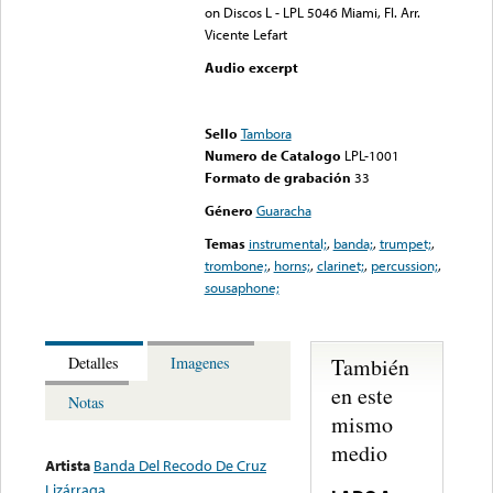
on Discos L - LPL 5046 Miami, Fl. Arr.
Vicente Lefart
Audio excerpt
Error loading media: File
could not be played
Sello
Tambora
Numero de Catalogo
LPL-1001
Formato de grabación
33
Género
Guaracha
Temas
instrumental;
,
banda;
,
trumpet;
,
trombone;
,
horns;
,
clarinet;
,
percussion;
,
sousaphone;
También
Detalles
Imagenes
en este
Notas
mismo
medio
Artista
Banda Del Recodo De Cruz
Lizárraga