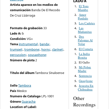
LADO A
Artista aparece en los medios de
El Toro
1.
Mambo
comunicación
Banda De El Recodo
Amor
2.
De Cruz Lizárraga
Perdido
Los Cadetes
3.
Formato de grabación
33
Las
4.
Mañanitas
Lado A:
b
Dos
5.
Condición:
VG+
Palomas Al
Tema
instrumental;
,
banda;
,
Volar
El Corneta
6.
trumpet;
,
trombone;
,
horns;
,
clarinet;
,
La India
1.
percussion;
,
sousaphone;
Bonita
Número de pista
2
El Gallo
2.
Mi Pobre
3.
Madre
Título del álbum
Tambora Sinaloense
Sentencia
4.
Guaglione
5.
Sello
Tambora
Jesusita En
6.
Chihuahua
País
Mexico
Numero de Catalogo
LPL-1001
Other
Género
Guaracha
Recordings
Location of Label: