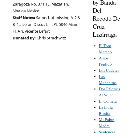
by Banda
Zaragoza No. 37 PTE. Mazatlan,
Del
Sinaloa Mexico
Recodo De
Staff Notes:
Same, but missing A-2 &
B-4 also on Discos L - LPL 5046 Miami,
Cruz
Fl. Arr. Vicente Lefart
Lizárraga
Donated By:
Chris Strachwitz
El Toro
Mambo
Amor
Perdido
Los Cadetes
Las
Mañanitas
Dos Palomas
Al Volar
El Corneta
La India
Bonita
Mi Pobre
Madre
Sentencia