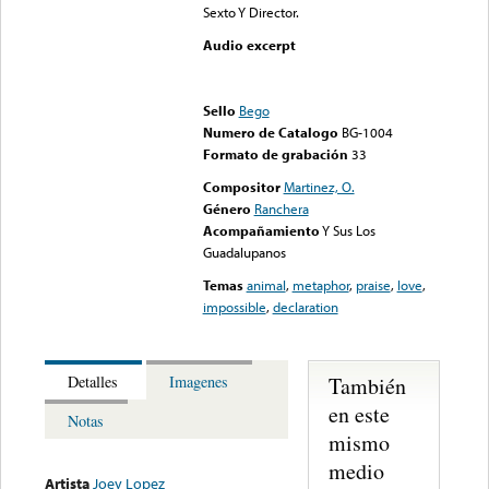
Sexto Y Director.
Audio excerpt
Error loading media: File
could not be played
Sello
Bego
Numero de Catalogo
BG-1004
Formato de grabación
33
Compositor
Martinez, O.
Género
Ranchera
Acompañamiento
Y Sus Los
Guadalupanos
Temas
animal
,
metaphor
,
praise
,
love
,
impossible
,
declaration
También
Detalles
Imagenes
en este
Notas
mismo
medio
Artista
Joey Lopez