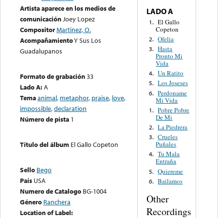
Artista aparece en los medios de
LADO A
comunicación
Joey Lopez
El Gallo
1.
Copeton
Compositor
Martinez, O.
Ofelia
2.
Acompañamiento
Y Sus Los
Hasta
3.
Guadalupanos
Pronto Mi
Vida
Un Ratito
4.
Formato de grabación
33
Los Joseses
5.
Lado A:
A
Perdoname
6.
Tema
animal
,
metaphor
,
praise
,
love
,
Mi Vida
impossible
,
declaration
Pobre Pobre
1.
De Mi
Número de pista
1
La Piedrera
2.
Crueles
3.
Puñales
Título del álbum
El Gallo Copeton
Tu Mala
4.
Entraña
Sello
Bego
Quiereme
5.
País
USA
Bailamos
6.
Numero de Catalogo
BG-1004
Other
Género
Ranchera
Recordings
Location of Label: