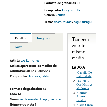
Formato de grabación
33
Compositor
Hinojosa, Edilio
Género
Corrido
Temas
death
,
murder
,
tragic
,
triangle
También
Detalles
Imagenes
en este
Notas
mismo
medio
Artista
Los Ramones
Artista aparece en los medios de
LADO A
comunicación
Los Ramónes
Caballo De
1.
La Cordada
Compositor
Hinojosa, Edilio
Yo Fui El
2.
Que Mato A
Mi Novia
Formato de grabación
33
Corrido
3.
Lado A:
B
Arturo
Tema
death
,
murder
,
tragic
,
triangle
Perales
Número de pista
1
Calle Cinco
4.