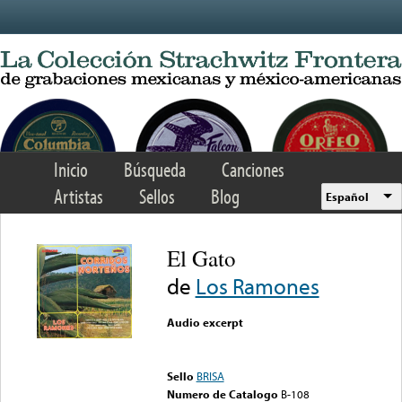
Skip to main content
Inicio
Búsqueda
Canciones
Artistas
Sellos
Blog
Español
El Gato
de
Los Ramones
Audio excerpt
Error loading media: File
could not be played
Sello
BRISA
Numero de Catalogo
B-108