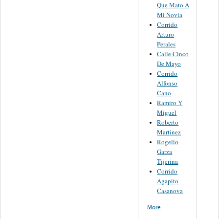
Que Mato A
Mi Novia
Corrido
Arturo
Perales
Calle Cinco
De Mayo
Corrido
Alfonso
Cano
Ramiro Y
Miguel
Roberto
Martinez
Rogelio
Garza
Tijerina
Corrido
Agapito
Casanova
More