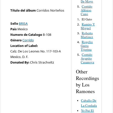
De Mayo
Corrido
5.
Título del álbum
Corridos Norteños
Alfonso
Cano
El Gato
1.
Sello
BRISA
Ramiro Y
2.
Miguel
País
Mexico
Roberto
3.
Numero de Catalogo
B-108
Martinez
Género
Corrido
Rogelio
4.
Location of Label:
Garza
Tijerina
Calz. De Los Leones No. 117-103-A
Corrido
5.
Mexico, D. F.
Agapito
Donated By:
Chris Strachwitz
Casanova
Other
Recordings
by Los
Ramones
Caballo De
La Cordada
Yo Fui El