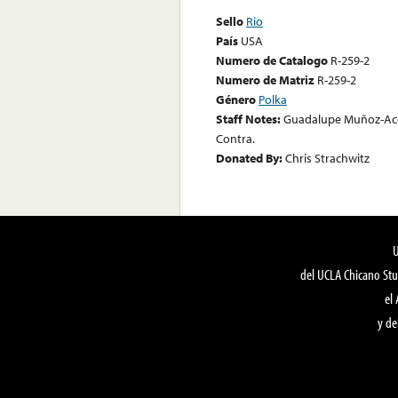
Sello
Rio
País
USA
Numero de Catalogo
R-259-2
Numero de Matriz
R-259-2
Género
Polka
Staff Notes:
Guadalupe Muñoz-Acor
Contra.
Donated By:
Chris Strachwitz
del UCLA Chicano Stu
el
y de