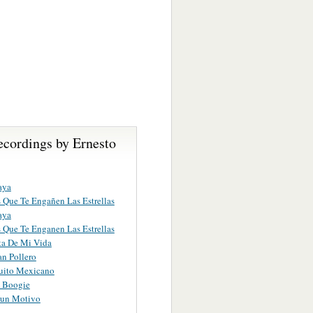
ecordings by Ernesto
aya
 Que Te Engañen Las Estrellas
aya
 Que Te Enganen Las Estrellas
ta De Mi Vida
an Pollero
uito Mexicano
s Boogie
gun Motivo