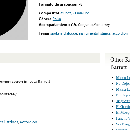
Formato de grabación
78
Compositor
Muñoz, Guadalupe
Género
Polka
Acompañamiento
Y Su Conjunto Monterrey
Temas
spoken
,
dialogue
,
instrumental
,
strings
,
accordion
Other R
Barrett
Mama L
 comunicación
Ernesto Barrett
No Dejes
Mama L
Monterrey
No Dejes
Trigueñi
El Gavil
El Mosq
Pancho’
tal
,
strings
,
accordion
Sin Nin
Pepino