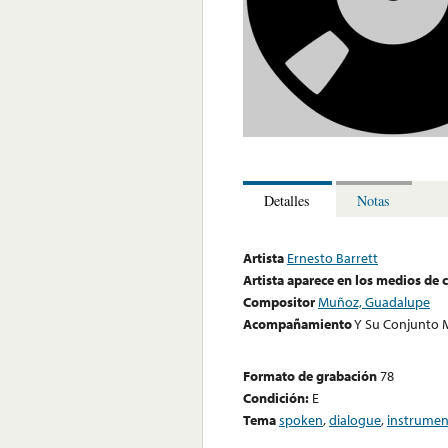
Detalles
Notas
Artista
Ernesto Barrett
Artista aparece en los medios de
Compositor
Muñoz, Guadalupe
Acompañamiento
Y Su Conjunto 
Formato de grabación
78
Condición:
E
Tema
spoken
,
dialogue
,
instrumen