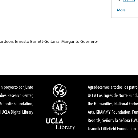
More
deon, Ernesto Barrett-Guitarra, Margarito Guerrero-
Un proyecto conjunto
Agradecemos a todos los patro
dies Research Center,
UCLA Los Tigres de Norte Fund
 Arhoolie Foundation,
the Humanities, National End
l UCLA Digital Library
Arts, GRAMMY Foundation, Fund
Records, Señor y la Señora E.W. 
Jeannik Littlefield Foundation.