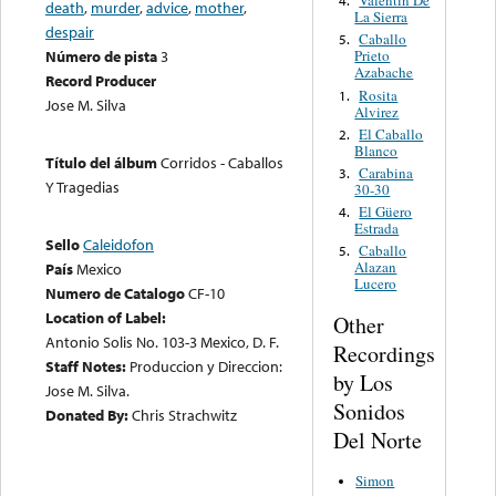
Valentin De
4.
death
,
murder
,
advice
,
mother
,
La Sierra
despair
Caballo
5.
Número de pista
3
Prieto
Azabache
Record Producer
Rosita
1.
Jose M. Silva
Alvirez
El Caballo
2.
Blanco
Título del álbum
Corridos - Caballos
Carabina
3.
Y Tragedias
30-30
El Güero
4.
Estrada
Sello
Caleidofon
Caballo
5.
Alazan
País
Mexico
Lucero
Numero de Catalogo
CF-10
Location of Label:
Other
Antonio Solis No. 103-3 Mexico, D. F.
Recordings
Staff Notes:
Produccion y Direccion:
by Los
Jose M. Silva.
Sonidos
Donated By:
Chris Strachwitz
Del Norte
Simon