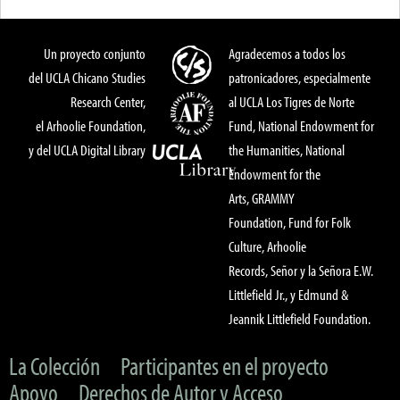
Un proyecto conjunto
Agradecemos a todos los
del UCLA Chicano Studies
patronicadores, especialmente
Research Center,
al UCLA Los Tigres de Norte
el Arhoolie Foundation,
Fund, National Endowment for
y del UCLA Digital Library
the Humanities, National
Endowment for the
Arts, GRAMMY
Foundation, Fund for Folk
Culture, Arhoolie
Records, Señor y la Señora E.W.
Littlefield Jr., y Edmund &
Jeannik Littlefield Foundation.
La Colección
Participantes en el proyecto
Apoyo
Derechos de Autor y Acceso