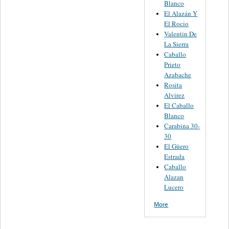
Blanco
El Alazán Y
El Rocio
Valentin De
La Sierra
Caballo
Prieto
Azabache
Rosita
Alvirez
El Caballo
Blanco
Carabina 30-
30
El Güero
Estrada
Caballo
Alazan
Lucero
More