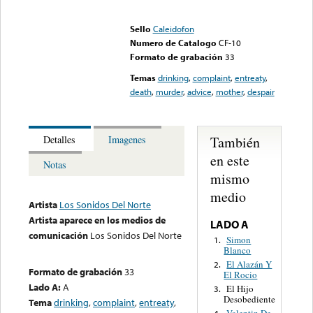
Error loading media: File
could not be played
Sello
Caleidofon
Numero de Catalogo
CF-10
Formato de grabación
33
Temas
drinking
,
complaint
,
entreaty
,
death
,
murder
,
advice
,
mother
,
despair
También
Detalles
Imagenes
en este
Notas
mismo
medio
Artista
Los Sonidos Del Norte
Artista aparece en los medios de
LADO A
comunicación
Los Sonidos Del Norte
Simon
1.
Blanco
El Alazán Y
2.
Formato de grabación
33
El Rocio
Lado A:
A
El Hijo
3.
Desobediente
Tema
drinking
,
complaint
,
entreaty
,