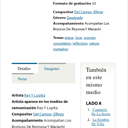
Formato de grabación
33
Compositor
Del Campo, Elfego
Género
Zapateado
Acompañamiento
Acompañan Los
Broncos De Reynosa Y Mariachi
Temas
praise
,
love
,
woman
,
consolation
,
reflection
,
nature
,
metaphor
También
Detalles
Imagenes
en este
Notas
mismo
medio
Artista
Ray Y Lupita
Artista aparece en los medios de
LADO A
comunicación
Ray Y Lupita
Caminito
1.
De La Sierra
Compositor
Del Campo, Elfego
La Sombra
2.
Acompañamiento
Acompañan Los
De Villa
Broncos De Reynosa Y Mariachi