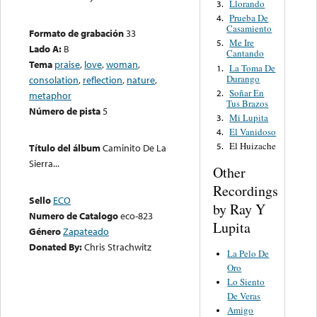
Llorando
3.
Prueba De
4.
Casamiento
Formato de grabación
33
Me Ire
5.
Lado A:
B
Cantando
Tema
praise
,
love
,
woman
,
La Toma De
1.
Durango
consolation
,
reflection
,
nature
,
Soñar En
2.
metaphor
Tus Brazos
Número de pista
5
Mi Lupita
3.
El Vanidoso
4.
El Huizache
5.
Título del álbum
Caminito De La
Sierra...
Other
Recordings
Sello
ECO
by Ray Y
Numero de Catalogo
eco-823
Lupita
Género
Zapateado
Donated By:
Chris Strachwitz
La Pelo De
Oro
Lo Siento
De Veras
Amigo