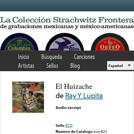
Skip to main content
Inicio
Búsqueda
Canciones
Artistas
Sellos
Blog
Español
El Huizache
de
Ray Y Lupita
Audio excerpt
Error loading media: File
could not be played
Sello
ECO
Numero de Catalogo
eco-823