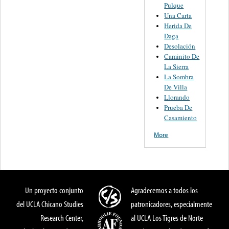
Pulque
Una Carta
Herida De
Daga
Desolación
Caminito De
La Sierra
La Sombra
De Villa
Llorando
Prueba De
Casamiento
More
Un proyecto conjunto
Agradecemos a todos los
del UCLA Chicano Studies
patronicadores, especialmente
Research Center,
al UCLA Los Tigres de Norte