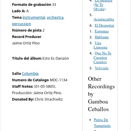
La Mentira
4.
Formato de grabación
33
(Se Te
Olvida)
Lado A:
A
5.
Tema
instrumental
,
orchestra
,
Acurrucadita
percussion
El Despertar
6.
Número de pista
2
Espumas
1.
Record Producer
Háblame
2.
Una
Jaime Ortiz Pino
3.
Limosna
Que No Te
4.
Cuenten
Título del álbum
Esto Es Danzón
Cuentos
Volverás
5.
Sello
Columbia
Other
Numero de Catalogo
MDC-1134
Recordings
Staff Notes:
(01-05-5805).
by
Producción: Jaime Ortiz Pino.
Donated By:
Chris Strachwitz
Gamboa
Ceballos
Pulpa De
Tamarindo