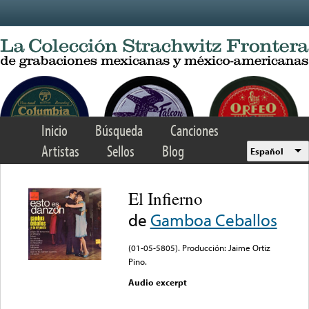
Skip to main content
Inicio
Búsqueda
Canciones
Artistas
Sellos
Blog
Español
El Infierno
de
Gamboa Ceballos
(01-05-5805). Producción: Jaime Ortiz
Pino.
Audio excerpt
Error loading media: File
could not be played