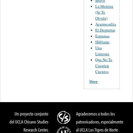
Bravo
La Mentira
(Se Te
Olvida)
Acurrucadita
El Despertar
Espumas
Háblame
Una
Limosna
Que No Te
Cuenten
Cuentos
More
Un proyecto conjunto
Agradecemos a todos los
del UCLA Chicano Studies
patronicadores, especialmente
Research Center,
al UCLA Los Tigres de Norte