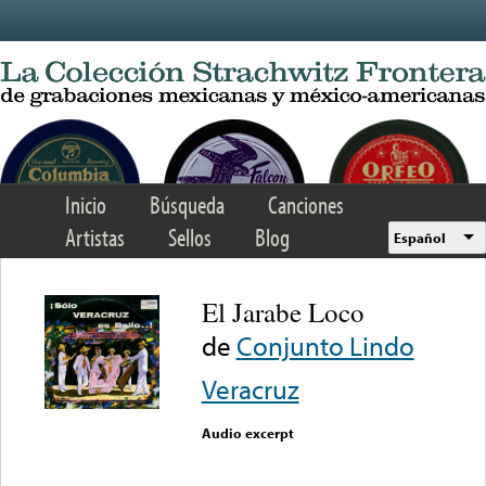
Skip to main content
Inicio
Búsqueda
Canciones
Artistas
Sellos
Blog
Español
El Jarabe Loco
de
Conjunto Lindo
Veracruz
Audio excerpt
Error loading media: File
could not be played