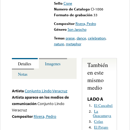
Sello
Cisne
Numero de Catalogo
Cl-1006
Formato de grabación
33
Compositor
Rivera, Pedro
Género
Son Jarocho
Temas
praise
,
dance
,
celebration
,
nature
,
metaphor
También
Detalles
Imagenes
en este
Notas
mismo
medio
Artista
Conjunto Lindo Veracruz
Artista aparece en los medios de
LADO A
comunicación
Conjunto Lindo
El Cascabel
1.
Veracruz
La
2.
Guacamaya
Compositor
Rivera, Pedro
Colas
3.
El Pajaro
4.