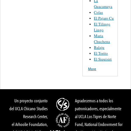
La
Guacamaya
Colas
El Pajaro Cu
El Tilingo
Lingo
Maria
Chuchena
Balaju
El Torito
El Siquisiri
More
Un proyecto conjunto
Agradecemos a todos los
del UCLA Chicano Studies
patronicadores, especialmente
Research Center,
al UCLA Los Tigres de Norte
el Arhoolie Foundation,
Fund, National Endowment for