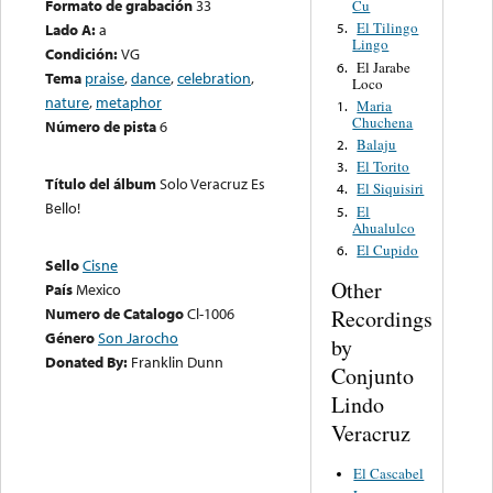
Formato de grabación
33
Cu
El Tilingo
Lado A:
a
5.
Lingo
Condición:
VG
El Jarabe
6.
Tema
praise
,
dance
,
celebration
,
Loco
nature
,
metaphor
Maria
1.
Chuchena
Número de pista
6
Balaju
2.
El Torito
3.
Título del álbum
Solo Veracruz Es
El Siquisiri
4.
Bello!
El
5.
Ahualulco
El Cupido
6.
Sello
Cisne
Other
País
Mexico
Numero de Catalogo
Cl-1006
Recordings
Género
Son Jarocho
by
Donated By:
Franklin Dunn
Conjunto
Lindo
Veracruz
El Cascabel