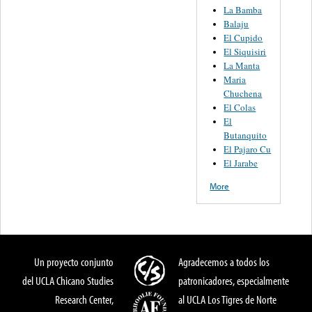
La Bamba
Balaju
El Cupido
El Siquisiri
La Manta
Maria
Chuchena
El Colas
El
Butanquito
El Pajaro Cu
El Jarabe
More
Un proyecto conjunto
Agradecemos a todos los
del UCLA Chicano Studies
patronicadores, especialmente
Research Center,
al UCLA Los Tigres de Norte