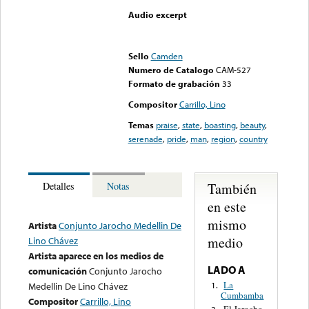
Audio excerpt
Error loading media: File
could not be played
Sello
Camden
Numero de Catalogo
CAM-527
Formato de grabación
33
Compositor
Carrillo, Lino
Temas
praise
,
state
,
boasting
,
beauty
,
serenade
,
pride
,
man
,
region
,
country
También
Detalles
Notas
en este
mismo
Artista
Conjunto Jarocho Medellin De
medio
Lino Chávez
Artista aparece en los medios de
LADO A
comunicación
Conjunto Jarocho
La
1.
Medellin De Lino Chávez
Cumbamba
Compositor
Carrillo, Lino
El Jarocho
2.