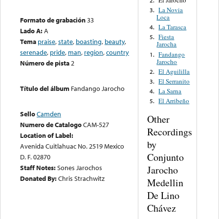
La Novia
3.
Loca
Formato de grabación
33
La Tarasca
4.
Lado A:
A
Fiesta
5.
Tema
praise
,
state
,
boasting
,
beauty
,
Jarocha
serenade
,
pride
,
man
,
region
,
country
Fandango
1.
Jarocho
Número de pista
2
El Aguililla
2.
El Serranito
3.
Título del álbum
Fandango Jarocho
La Sarna
4.
El Arribeño
5.
Sello
Camden
Other
Numero de Catalogo
CAM-527
Recordings
Location of Label:
by
Avenida Cuitlahuac No. 2519 Mexico
Conjunto
D. F. 02870
Staff Notes:
Sones Jarochos
Jarocho
Donated By:
Chris Strachwitz
Medellin
De Lino
Chávez