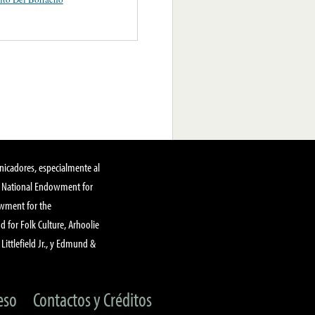
nicadores, especialmente al
, National Endowment for
owment for the
 for Folk Culture, Arhoolie
Littlefield Jr., y Edmund &
eso
Contactos y Créditos