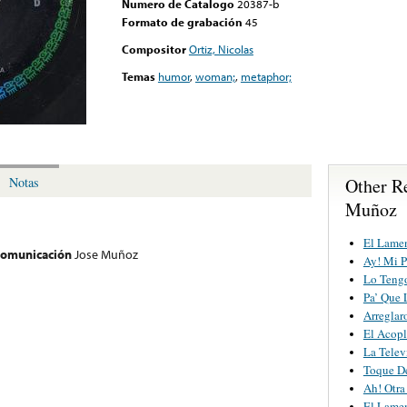
Numero de Catalogo
20387-b
Formato de grabación
45
Compositor
Ortiz, Nicolas
Temas
humor
,
woman;
,
metaphor;
Other R
Notas
Muñoz
El Lame
 comunicación
Jose Muñoz
Ay! Mi 
Lo Tengo
Pa’ Que 
Arreglar
El Acop
La Telev
Toque D
Ah! Otra
El Lamen