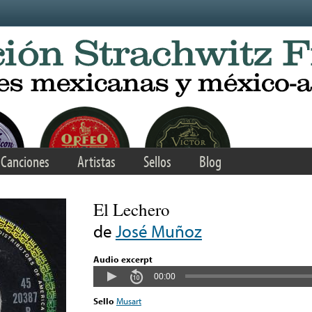
Canciones
Artistas
Sellos
Blog
El Lechero
de
José Muñoz
Audio excerpt
00:00
Sello
Musart