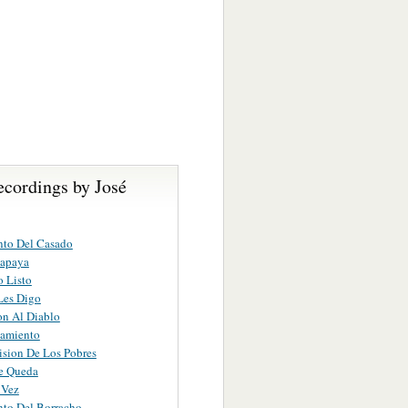
ecordings by José
nto Del Casado
Papaya
 Listo
Les Digo
on Al Diablo
lamiento
ision De Los Pobres
e Queda
 Vez
to Del Borracho