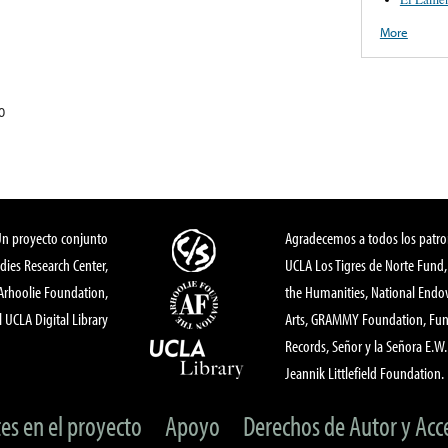
More
0
Un proyecto conjunto
Agradecemos a todos los patro
dies Research Center,
UCLA Los Tigres de Norte Fund
 Arhoolie Foundation,
the Humanities, National End
l UCLA Digital Library
Arts, GRAMMY Foundation, Fund
Records, Señor y la Señora E.W. 
Jeannik Littlefield Foundation.
tes en el proyecto
Apoyo
Derechos de Autor y Acc