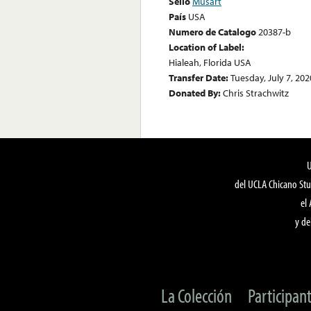
Sello
Musart
País
USA
Numero de Catalogo
20387-b
Location of Label:
Hialeah, Florida USA
Transfer Date:
Tuesday, July 7, 202
Donated By:
Chris Strachwitz
del UCLA Chicano Stu
el
y de
La Colección
Participan