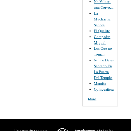
No Vale ni
una Cerveza
La
Muchacha
Señora
El Quelite
Compadre
Miguel
Los Que no
Toman
No me Dejes
Sentado En
La Puerta
Del Templo
Mamita
Quinceañera
More
Un proyecto conjunto
Agradecemos a todos los