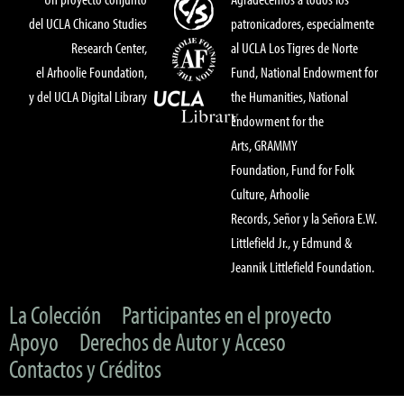
del UCLA Chicano Studies
patronicadores, especialmente
Research Center,
al UCLA Los Tigres de Norte
el Arhoolie Foundation,
Fund, National Endowment for
y del UCLA Digital Library
the Humanities, National
Endowment for the
Arts, GRAMMY
Foundation, Fund for Folk
Culture, Arhoolie
Records, Señor y la Señora E.W.
Littlefield Jr., y Edmund &
Jeannik Littlefield Foundation.
La Colección
Participantes en el proyecto
Apoyo
Derechos de Autor y Acceso
Contactos y Créditos