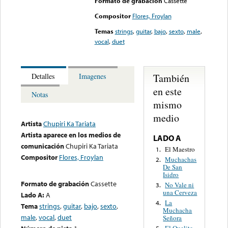
Formato de grabación
Cassette
Compositor
Flores, Froylan
Temas
strings
,
guitar
,
bajo
,
sexto
,
male
,
vocal
,
duet
También
Detalles
Imagenes
en este
Notas
mismo
medio
Artista
Chupiri Ka Tariata
Artista aparece en los medios de
LADO A
comunicación
Chupiri Ka Tariata
El Maestro
1.
Compositor
Flores, Froylan
Muchachas
2.
De San
Isidro
Formato de grabación
Cassette
No Vale ni
3.
una Cerveza
Lado A:
A
La
4.
Tema
strings
,
guitar
,
bajo
,
sexto
,
Muchacha
male
,
vocal
,
duet
Señora