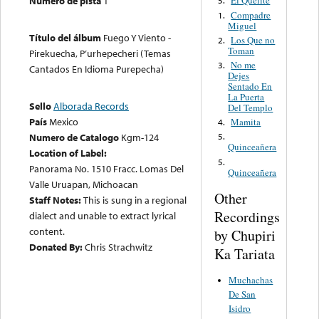
Número de pista
1
El Quelite
5.
Compadre
1.
Miguel
Título del álbum
Fuego Y Viento -
Los Que no
2.
Toman
Pirekuecha, P’urhepecheri (Temas
No me
3.
Cantados En Idioma Purepecha)
Dejes
Sentado En
La Puerta
Sello
Alborada Records
Del Templo
País
Mexico
Mamita
4.
Numero de Catalogo
Kgm-124
5.
Quinceañera
Location of Label:
5.
Panorama No. 1510 Fracc. Lomas Del
Quinceañera
Valle Uruapan, Michoacan
Other
Staff Notes:
This is sung in a regional
Recordings
dialect and unable to extract lyrical
content.
by Chupiri
Donated By:
Chris Strachwitz
Ka Tariata
Muchachas
De San
Isidro