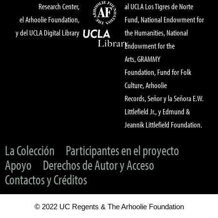
Research Center,
al UCLA Los Tigres de Norte
el Arhoolie Foundation,
Fund, National Endowment for
y del UCLA Digital Library
the Humanities, National
Endowment for the
Arts, GRAMMY
Foundation, Fund for Folk
Culture, Arhoolie
Records, Señor y la Señora E.W.
Littlefield Jr., y Edmund &
Jeannik Littlefield Foundation.
La Colección
Participantes en el proyecto
Apoyo
Derechos de Autor y Acceso
Contactos y Créditos
© 2022 UC Regents & The Arhoolie Foundation