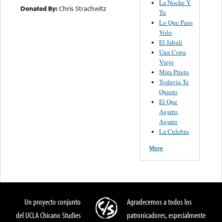
La Noche Y
Donated By:
Chris Strachwitz
Tu
Lo Que Paso
Volo
El Jabalí
Una Copa
Viejo
Mira Prieta
Todavia Te
Quiero
El Que
Agarro,
Agarro
La Culebra
More
Un proyecto conjunto
Agradecemos a todos los
del UCLA Chicano Studies
patronicadores, especialmente