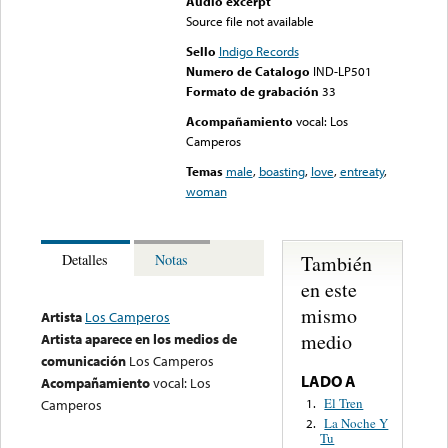
Audio excerpt
Source file not available
Sello
Indigo Records
Numero de Catalogo
IND-LP501
Formato de grabación
33
Acompañamiento
vocal: Los
Camperos
Temas
male
,
boasting
,
love
,
entreaty
,
woman
También
Detalles
Notas
en este
mismo
Artista
Los Camperos
medio
Artista aparece en los medios de
comunicación
Los Camperos
LADO A
Acompañamiento
vocal: Los
El Tren
1.
Camperos
La Noche Y
2.
Tu