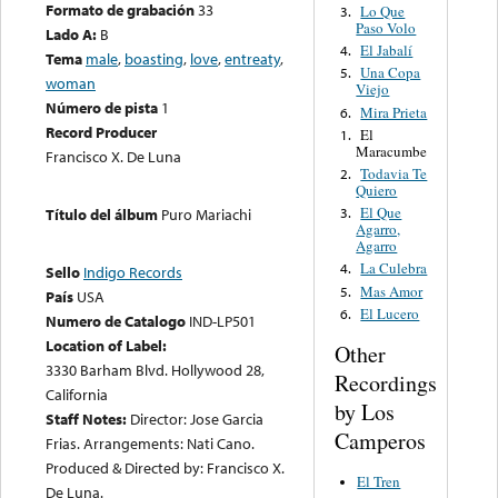
Formato de grabación
33
Lo Que
3.
Paso Volo
Lado A:
B
El Jabalí
4.
Tema
male
,
boasting
,
love
,
entreaty
,
Una Copa
5.
woman
Viejo
Número de pista
1
Mira Prieta
6.
Record Producer
El
1.
Maracumbe
Francisco X. De Luna
Todavia Te
2.
Quiero
El Que
Título del álbum
Puro Mariachi
3.
Agarro,
Agarro
La Culebra
4.
Sello
Indigo Records
Mas Amor
5.
País
USA
El Lucero
6.
Numero de Catalogo
IND-LP501
Location of Label:
Other
3330 Barham Blvd. Hollywood 28,
Recordings
California
by Los
Staff Notes:
Director: Jose Garcia
Camperos
Frias. Arrangements: Nati Cano.
Produced & Directed by: Francisco X.
El Tren
De Luna.