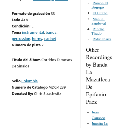
Ramon El
5.
Borrego
El Gitano
Formato de grabación
33
1.
Manuel
3.
Lado A:
A
Sandoval
Condición:
E
Poncho
4.
Tema
instrumental
,
banda
,
Tirado
percussion
,
horns
,
clarinet
Pedro Ibarra
5.
Número de pista
2
Other
Recordings
Título del álbum
Corridos Famosos
by Banda
De Sinaloa
La
Mazatleca
Sello
Columbia
De
Numero de Catalogo
MDC-1239
Epifanio
Donated By:
Chris Strachwitz
Paez
Juan
Carrasco
Juanita La