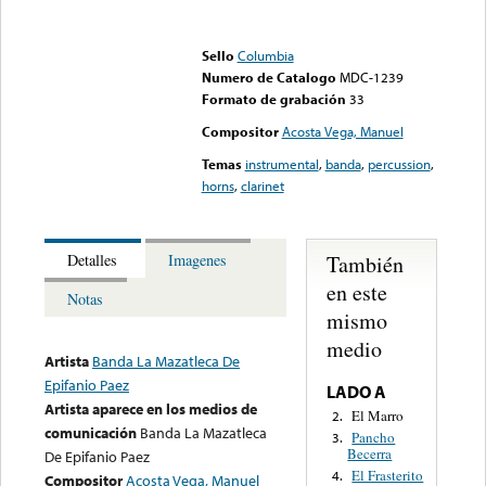
Error loading media: File
could not be played
Sello
Columbia
Numero de Catalogo
MDC-1239
Formato de grabación
33
Compositor
Acosta Vega, Manuel
Temas
instrumental
,
banda
,
percussion
,
horns
,
clarinet
También
Detalles
Imagenes
en este
Notas
mismo
medio
Artista
Banda La Mazatleca De
Epifanio Paez
LADO A
Artista aparece en los medios de
El Marro
2.
comunicación
Banda La Mazatleca
Pancho
3.
Becerra
De Epifanio Paez
El Frasterito
4.
Compositor
Acosta Vega, Manuel