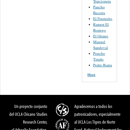
Traicionera
Pancho
Becerra
El Frasterito
Ramon El
Borrego
El Gitano
Manuel
Sandoval
Poncho
Tirado
Pedro Ibarra
More
Un proyecto conjunto
Agradecemos a todos los
del UCLA Chicano Studies
patronicadores, especialmente
Research Center,
al UCLA Los Tigres de Norte
el Arhoolie Foundation,
Fund, National Endowment for