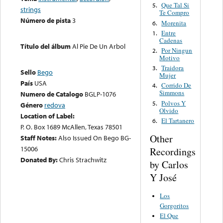
Que Tal Si
5.
strings
Te Compro
Número de pista
3
Morenita
6.
Entre
1.
Cadenas
Título del álbum
Al Pie De Un Arbol
Por Ningun
2.
Motivo
Traidora
3.
Sello
Bego
Mujer
País
USA
Corrido De
4.
Simmons
Numero de Catalogo
BGLP-1076
Polvos Y
5.
Género
redova
Olvido
Location of Label:
El Tartanero
6.
P. O. Box 1689 McAllen, Texas 78501
Other
Staff Notes:
Also Issued On Bego BG-
15006
Recordings
Donated By:
Chris Strachwitz
by Carlos
Y José
Los
Gorgoritos
El Que