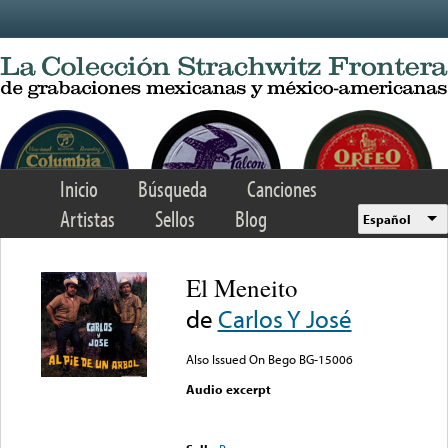
Skip to main content
Inicio
Búsqueda
Canciones
Artistas
Sellos
Blog
Español
El Meneito
de
Carlos Y José
Also Issued On Bego BG-15006
Audio excerpt
Error loading media: File
could not be played