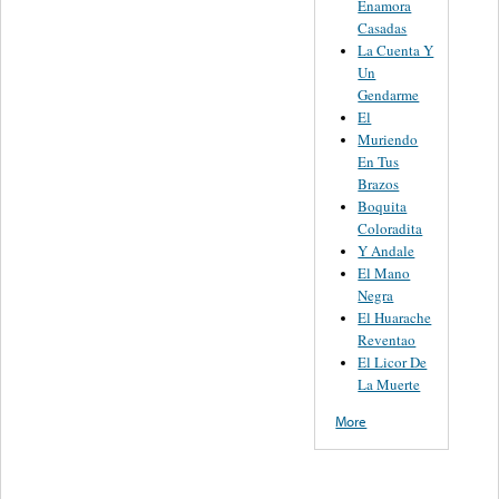
Enamora
Casadas
La Cuenta Y
Un
Gendarme
El
Muriendo
En Tus
Brazos
Boquita
Coloradita
Y Andale
El Mano
Negra
El Huarache
Reventao
El Licor De
La Muerte
More