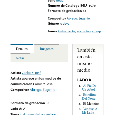
Sello
Bego
Numero de Catalogo
BGLP-1076
Formato de grabación
33
Compositor
Abrego, Eugenio
Género
redova
Temas
instrumental
,
accordion
,
strings
También
Detalles
Imagenes
en este
Notas
mismo
medio
Artista
Carlos Y José
Artista aparece en los medios de
LADO A
comunicación
Carlos Y José
Al Pie De
1.
Un Arbol
Compositor
Abrego, Eugenio
Estrellita
2.
Del Norte
Formato de grabación
33
El Meneito
3.
Lado A:
A
Vendras A
4.
Mi Lado
Tema
instrumental
,
accordion
,