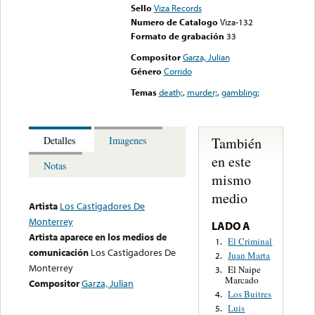
Sello
Viza Records
Numero de Catalogo
Viza-132
Formato de grabación
33
Compositor
Garza, Julian
Género
Corrido
Temas
death;
,
murder;
,
gambling;
También
Detalles
Imagenes
en este
Notas
mismo
medio
Artista
Los Castigadores De
Monterrey
LADO A
Artista aparece en los medios de
El Criminal
1.
comunicación
Los Castigadores De
Juan Marta
2.
Monterrey
El Naipe
3.
Marcado
Compositor
Garza, Julian
Los Buitres
4.
Luis
5.