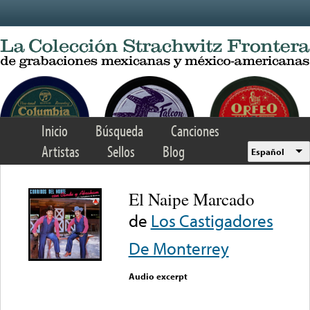
Skip to main content
Inicio
Búsqueda
Canciones
Artistas
Sellos
Blog
Español
El Naipe Marcado
de
Los Castigadores
De Monterrey
Audio excerpt
Error loading media: File
could not be played