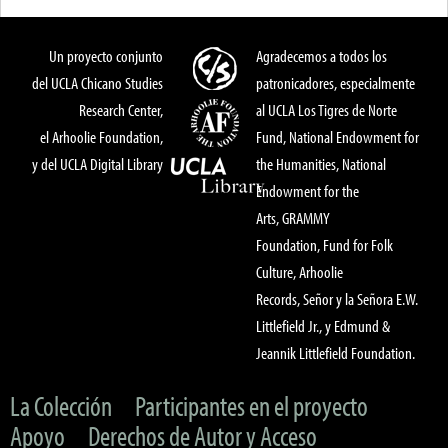
Un proyecto conjunto
Agradecemos a todos los
del UCLA Chicano Studies
patronicadores, especialmente
Research Center,
al UCLA Los Tigres de Norte
el Arhoolie Foundation,
Fund, National Endowment for
y del UCLA Digital Library
the Humanities, National
Endowment for the
Arts, GRAMMY
Foundation, Fund for Folk
Culture, Arhoolie
Records, Señor y la Señora E.W.
Littlefield Jr., y Edmund &
Jeannik Littlefield Foundation.
La Colección
Participantes en el proyecto
Apoyo
Derechos de Autor y Acceso