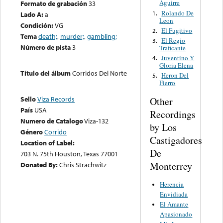
Aguirre
Formato de grabación
33
Rolando De
1.
Lado A:
a
Leon
Condición:
VG
El Fugitivo
2.
Tema
death;
,
murder;
,
gambling;
El Regio
3.
Número de pista
3
Traficante
Juventino Y
4.
Gloria Elena
Título del álbum
Corridos Del Norte
Heron Del
5.
Fierro
Sello
Viza Records
Other
País
USA
Recordings
Numero de Catalogo
Viza-132
by Los
Género
Corrido
Castigadores
Location of Label:
De
703 N. 75th Houston, Texas 77001
Monterrey
Donated By:
Chris Strachwitz
Herencia
Envidiada
El Amante
Apasionado