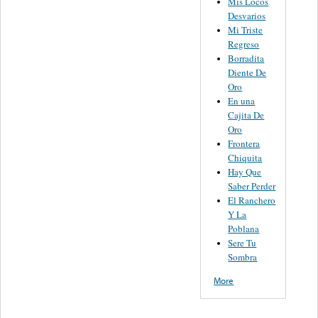
Mis Locos
Desvarios
Mi Triste
Regreso
Borradita
Diente De
Oro
En una
Cajita De
Oro
Frontera
Chiquita
Hay Que
Saber Perder
El Ranchero
Y La
Poblana
Sere Tu
Sombra
More