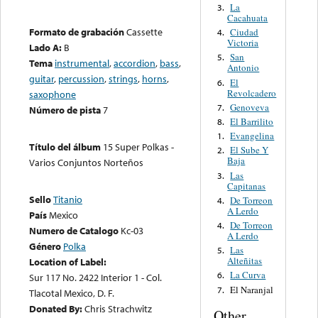
La
3.
Cacahuata
Formato de grabación
Cassette
Ciudad
4.
Victoria
Lado A:
B
San
5.
Tema
instrumental
,
accordion
,
bass
,
Antonio
guitar
,
percussion
,
strings
,
horns
,
El
6.
Revolcadero
saxophone
Genoveva
7.
Número de pista
7
El Barrilito
8.
Evangelina
1.
Título del álbum
15 Super Polkas -
El Sube Y
2.
Baja
Varios Conjuntos Norteños
Las
3.
Capitanas
Sello
Titanio
De Torreon
4.
A Lerdo
País
Mexico
De Torreon
4.
Numero de Catalogo
Kc-03
A Lerdo
Género
Polka
Las
5.
Alteñitas
Location of Label:
La Curva
6.
Sur 117 No. 2422 Interior 1 - Col.
El Naranjal
7.
Tlacotal Mexico, D. F.
Donated By:
Chris Strachwitz
Other