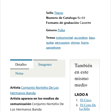
Error loading media: File
could not be played
Sello
Titanio
Numero de Catalogo
Kc-03
Formato de grabación
Cassette
Género
Polka
Temas
instrumental
,
accordion
,
bass
,
guitar
,
percussion
,
strings
,
horns
,
saxophone
También
Detalles
Imagenes
en este
Notas
mismo
medio
Artista
Conjunto Norteño De Los
Hermanos Banda
LADO A
Artista aparece en los medios de
El Circo
1.
comunicación
Conjunto Norteño De
El Cerro De
2.
La Silla
Los Hermanos Banda