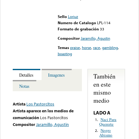
Error loading media: File
could not be played
Sello
Loriuz
Numero de Catalogo
LPL-114
Formato de grabación
33
Compositor
Jaramillo, Agustin
Temas
praise
,
horse
,
race
,
gambling
,
boasting
También
Detalles
Imagenes
en este
Notas
mismo
medio
Artista
Los Pastorcitos
Artista aparece en los medios de
LADO A
comunicación
Los Pastorcitos
Naci Para
1.
Quererte
Compositor
Jaramillo, Agustin
Negro
2.
Abismo