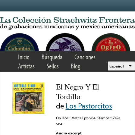
Skip to main content
Inicio
Búsqueda
Canciones
Artistas
Sellos
Blog
Español
El Negro Y El
Tordillo
de
Los Pastorcitos
On label: Matriz Lpz-504. Stamper: Zave
504.
Audio excerpt