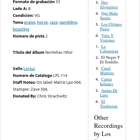
Formato de grabación
33
Dos
3.
Jilgueritos
Lado A:
B
Que Mala
4.
Condición:
VG
Suerte
Tema
praise
,
horse
,
race
,
gambling
,
Los Ultimos
5.
boasting
Pasos
Vino Y
6.
Número de pista
2
Visiones
La
1.
Cabaretera
Título del álbum
Norteñas I’Iñor
El Negro Y
2.
El Tordillo
Cruel
Sello
Loriuz
3.
Martirio
Numero de Catalogo
LPL-114
Cartas
4.
Staff Notes:
On label: Matriz Lpz-504.
Infames
Stamper: Zave 504.
Andas De
5.
Luto
Donated By:
Chris Strachwitz
El
6.
Tirabuzon
Other
Recordings
by Los