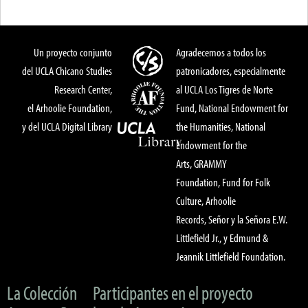
Un proyecto conjunto
Agradecemos a todos los
del UCLA Chicano Studies
patronicadores, especialmente
Research Center,
al UCLA Los Tigres de Norte
el Arhoolie Foundation,
Fund, National Endowment for
y del UCLA Digital Library
the Humanities, National
Endowment for the
Arts, GRAMMY
Foundation, Fund for Folk
Culture, Arhoolie
Records, Señor y la Señora E.W.
Littlefield Jr., y Edmund &
Jeannik Littlefield Foundation.
La Colección
Participantes en el proyecto