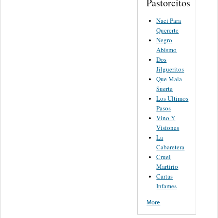
Pastorcitos
Naci Para
Quererte
Negro
Abismo
Dos
Jilgueritos
Que Mala
Suerte
Los Ultimos
Pasos
Vino Y
Visiones
La
Cabaretera
Cruel
Martirio
Cartas
Infames
More