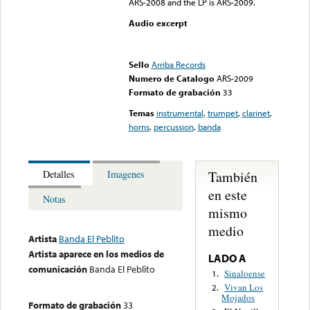
ARS-2008 and the LP is ARS-2009.
Audio excerpt
Error loading media: File
could not be played
Sello
Arriba Records
Numero de Catalogo
ARS-2009
Formato de grabación
33
Temas
instrumental
,
trumpet
,
clarinet
,
horns
,
percussion
,
banda
También
Detalles
Imagenes
en este
Notas
mismo
medio
Artista
Banda El Peblito
Artista aparece en los medios de
LADO A
comunicación
Banda El Peblito
Sinaloense
1.
Vivan Los
2.
Mojados
Formato de grabación
33