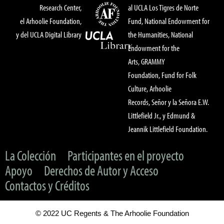
Research Center,
al UCLA Los Tigres de Norte
el Arhoolie Foundation,
Fund, National Endowment for
y del UCLA Digital Library
the Humanities, National
Endowment for the
Arts, GRAMMY
Foundation, Fund for Folk
Culture, Arhoolie
Records, Señor y la Señora E.W.
Littlefield Jr., y Edmund &
Jeannik Littlefield Foundation.
La Colección
Participantes en el proyecto
Apoyo
Derechos de Autor y Acceso
Contactos y Créditos
© 2022 UC Regents & The Arhoolie Foundation