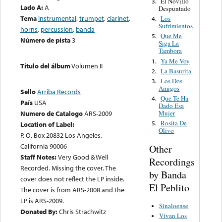
El Novillo
3.
Lado A:
A
Despuntado
Tema
instrumental
,
trumpet
,
clarinet
,
Los
4.
Sufrimientos
horns
,
percussion
,
banda
Que Me
5.
Número de pista
3
Siga La
Tambora
Ya Me Voy
1.
Título del álbum
Volumen II
La Basurita
2.
Los Dos
3.
Amigos
Sello
Arriba Records
Que Te Ha
4.
País
USA
Dado Esa
Mujer
Numero de Catalogo
ARS-2009
Rosita De
5.
Location of Label:
Olivo
P. O. Box 20832 Los Angeles,
California 90006
Other
Staff Notes:
Very Good & Well
Recordings
Recorded. Missing the cover. The
by Banda
cover does not reflect the LP inside.
El Peblito
The cover is from ARS-2008 and the
LP is ARS-2009.
Sinaloense
Donated By:
Chris Strachwitz
Vivan Los