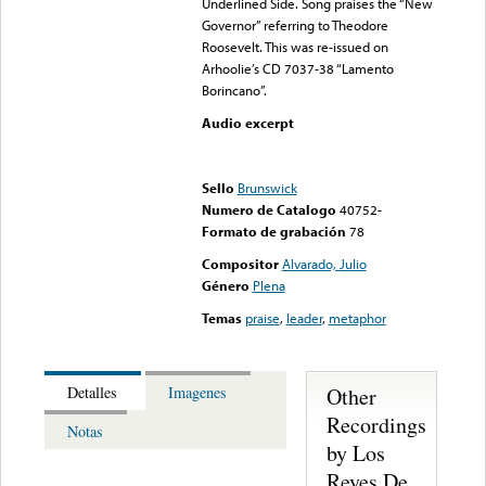
Underlined Side. Song praises the “New
Governor” referring to Theodore
Roosevelt. This was re-issued on
Arhoolie’s CD 7037-38 “Lamento
Borincano”.
Audio excerpt
Error loading media: File
could not be played
Sello
Brunswick
Numero de Catalogo
40752-
Formato de grabación
78
Compositor
Alvarado, Julio
Género
Plena
Temas
praise
,
leader
,
metaphor
Other
Detalles
Imagenes
Recordings
Notas
by Los
Reyes De