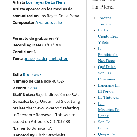
Artista
Los Reyes De La Plena
La Plena
Artista aparece en los medios de
comunicación
Los Reyes De La Plena
Josefina,
Compositor
Alvarado, Julio
Josefina
En La
Ciento Diez
Formato de grabación
78
Y Seis
Recording Date
01/01/1970
La
Condición:
N
Prohibición
Tema
praise
,
leader
,
metaphor
Nos Tiene
Qué Dulce
Son Las
Sello
Brunswick
Canciones
Numero de Catalogo
40752-
Espérame En
Género
Plena
El Porton
Staff Notes:
Bajo la dirección de R.A.
La Tintorera
Gonzalez Levy. Underlined Side. Song
Los
praises the “New Governor” referring
Misterios De
to Theodore Roosevelt. This was re-
Lenox
issued on Arhoolie’s CD 7037-38
Son De
Lenox
“Lamento Borincano”.
Quejas De
Donated By:
Chris Strachwitz