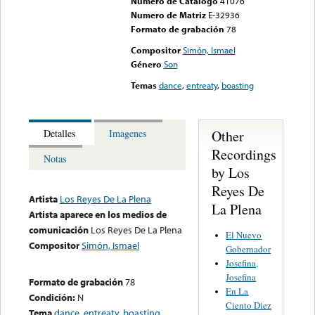
Numero de Catalogo
41076
Numero de Matriz
E-32936
Formato de grabación
78
Compositor
Simón, Ismael
Género
Son
Temas
dance
,
entreaty
,
boasting
Other
Detalles
Imagenes
Recordings
Notas
by Los
Reyes De
Artista
Los Reyes De La Plena
La Plena
Artista aparece en los medios de
comunicación
Los Reyes De La Plena
El Nuevo
Compositor
Simón, Ismael
Gobernador
Josefina,
Josefina
Formato de grabación
78
En La
Condición:
N
Ciento Diez
Tema
dance
,
entreaty
,
boasting