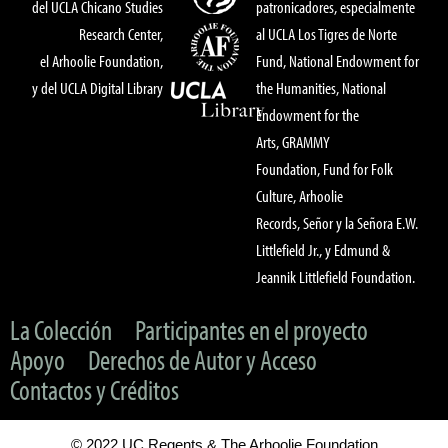
del UCLA Chicano Studies
patronicadores, especialmente
Research Center,
al UCLA Los Tigres de Norte
el Arhoolie Foundation,
Fund, National Endowment for
y del UCLA Digital Library
the Humanities, National
Endowment for the
Arts, GRAMMY
Foundation, Fund for Folk
Culture, Arhoolie
Records, Señor y la Señora E.W.
Littlefield Jr., y Edmund &
Jeannik Littlefield Foundation.
La Colección
Participantes en el proyecto
Apoyo
Derechos de Autor y Acceso
Contactos y Créditos
© 2022 UC Regents & The Arhoolie Foundation