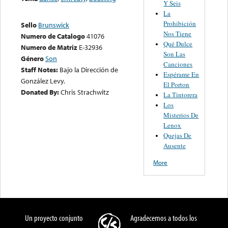
Y Seis
La
Prohibición
Sello
Brunswick
Nos Tiene
Numero de Catalogo
41076
Qué Dulce
Numero de Matriz
E-32936
Son Las
Género
Son
Canciones
Staff Notes:
Bajo la Dirección de
Espérame En
González Levy.
El Porton
Donated By:
Chris Strachwitz
La Tintorera
Los
Misterios De
Lenox
Quejas De
Ausente
More
Un proyecto conjunto
Agradecemos a todos los