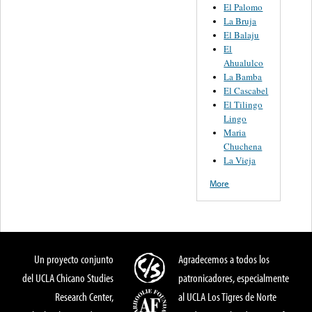
El Palomo
La Bruja
El Balaju
El
Ahualulco
La Bamba
El Cascabel
El Tilingo
Lingo
Maria
Chuchena
La Vieja
More
Un proyecto conjunto
Agradecemos a todos los
del UCLA Chicano Studies
patronicadores, especialmente
Research Center,
al UCLA Los Tigres de Norte