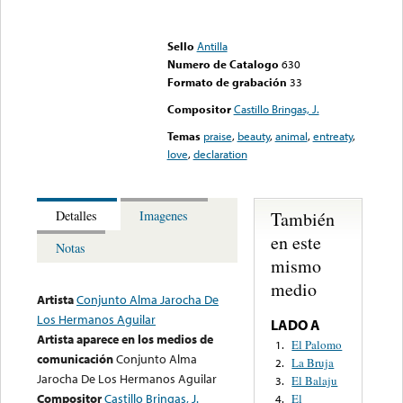
Error loading media: File
could not be played
Sello
Antilla
Numero de Catalogo
630
Formato de grabación
33
Compositor
Castillo Bringas, J.
Temas
praise
,
beauty
,
animal
,
entreaty
,
love
,
declaration
También
Detalles
Imagenes
en este
Notas
mismo
medio
Artista
Conjunto Alma Jarocha De
Los Hermanos Aguilar
LADO A
Artista aparece en los medios de
El Palomo
1.
comunicación
Conjunto Alma
La Bruja
2.
Jarocha De Los Hermanos Aguilar
El Balaju
3.
Compositor
Castillo Bringas, J.
El
4.