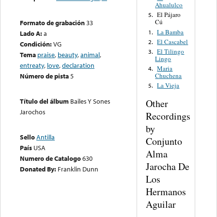
Ahualulco
El Pájaro
5.
Cú
Formato de grabación
33
La Bamba
1.
Lado A:
a
El Cascabel
2.
Condición:
VG
El Tilingo
3.
Tema
praise
,
beauty
,
animal
,
Lingo
entreaty
,
love
,
declaration
Maria
4.
Chuchena
Número de pista
5
La Vieja
5.
Título del álbum
Bailes Y Sones
Other
Jarochos
Recordings
by
Sello
Antilla
Conjunto
País
USA
Alma
Numero de Catalogo
630
Jarocha De
Donated By:
Franklin Dunn
Los
Hermanos
Aguilar