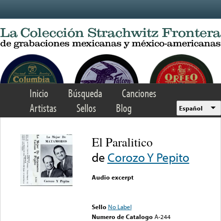
Skip to main content
Inicio
Búsqueda
Canciones
Artistas
Sellos
Blog
Español
El Paralitico
de
Corozo Y Pepito
Audio excerpt
Error loading media: File
could not be played
Sello
No Label
Numero de Catalogo
A-244