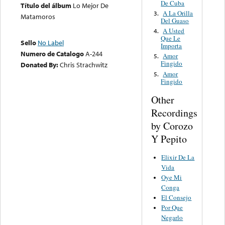
De Cuba
Título del álbum
Lo Mejor De
A La Orilla
3.
Matamoros
Del Guaso
A Usted
4.
Que Le
Sello
No Label
Importa
Numero de Catalogo
A-244
Amor
5.
Fingido
Donated By:
Chris Strachwitz
Amor
5.
Fingido
Other
Recordings
by Corozo
Y Pepito
Elixir De La
Vida
Oye Mi
Conga
El Consejo
Por Que
Negarlo