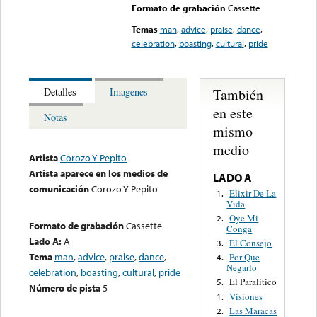
Formato de grabación
Cassette
Temas
man
,
advice
,
praise
,
dance
,
celebration
,
boasting
,
cultural
,
pride
También
Detalles
Imagenes
en este
Notas
mismo
medio
Artista
Corozo Y Pepito
Artista aparece en los medios de
LADO A
comunicación
Corozo Y Pepito
Elixir De La
1.
Vida
Oye Mi
2.
Formato de grabación
Cassette
Conga
Lado A:
A
El Consejo
3.
Tema
man
,
advice
,
praise
,
dance
,
Por Que
4.
Negarlo
celebration
,
boasting
,
cultural
,
pride
El Paralitico
5.
Número de pista
5
Visiones
1.
Las Maracas
2.