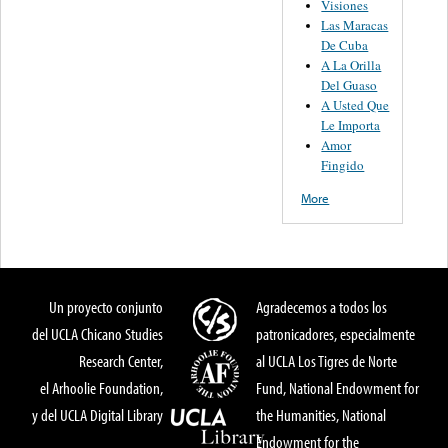
Visiones
Las Maracas
De Cuba
A La Orilla
Del Guaso
A Usted Que
Le Importa
Amor
Fingido
More
Un proyecto conjunto
Agradecemos a todos los
del UCLA Chicano Studies
patronicadores, especialmente
Research Center,
al UCLA Los Tigres de Norte
el Arhoolie Foundation,
Fund, National Endowment for
y del UCLA Digital Library
the Humanities, National
Endowment for the