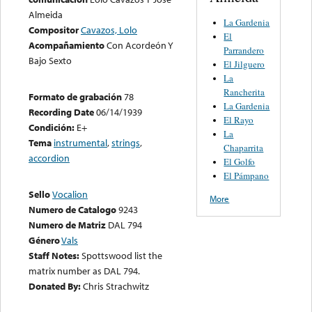
Almeida
La Gardenia
Compositor
Cavazos, Lolo
El
Acompañamiento
Con Acordeón Y
Parrandero
Bajo Sexto
El Jilguero
La
Rancherita
Formato de grabación
78
La Gardenia
Recording Date
06/14/1939
El Rayo
Condición:
E+
La
Tema
instrumental
,
strings
,
Chaparrita
accordion
El Golfo
El Pámpano
Sello
Vocalion
More
Numero de Catalogo
9243
Numero de Matriz
DAL 794
Género
Vals
Staff Notes:
Spottswood list the
matrix number as DAL 794.
Donated By:
Chris Strachwitz