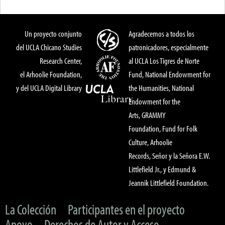
Un proyecto conjunto
Agradecemos a todos los
del UCLA Chicano Studies
patronicadores, especialmente
Research Center,
al UCLA Los Tigres de Norte
el Arhoolie Foundation,
Fund, National Endowment for
y del UCLA Digital Library
the Humanities, National
Endowment for the
Arts, GRAMMY
Foundation, Fund for Folk
Culture, Arhoolie
Records, Señor y la Señora E.W.
Littlefield Jr., y Edmund &
Jeannik Littlefield Foundation.
La Colección
Participantes en el proyecto
Apoyo
Derechos de Autor y Acceso