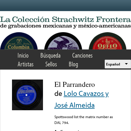
Skip to main content
Inicio
Búsqueda
Canciones
Artistas
Sellos
Blog
Español
El Parrandero
de
Lolo Cavazos y
José Almeida
Spottswood list the matrix number as
DAL 794.