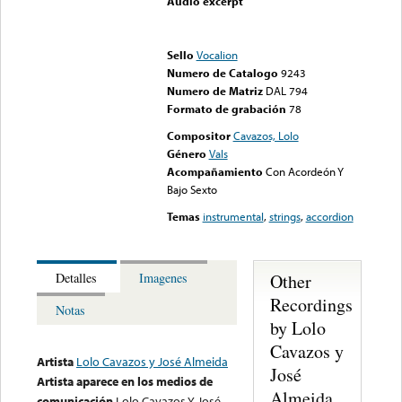
Audio excerpt
Error loading media: File
could not be played
Sello
Vocalion
Numero de Catalogo
9243
Numero de Matriz
DAL 794
Formato de grabación
78
Compositor
Cavazos, Lolo
Género
Vals
Acompañamiento
Con Acordeón Y
Bajo Sexto
Temas
instrumental
,
strings
,
accordion
Other
Detalles
Imagenes
Recordings
Notas
by Lolo
Cavazos y
Artista
Lolo Cavazos y José Almeida
José
Artista aparece en los medios de
Almeida
comunicación
Lolo Cavazos Y José