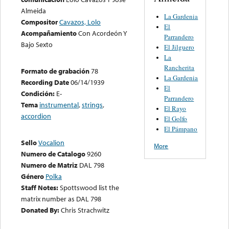
Almeida
La Gardenia
Compositor
Cavazos, Lolo
El
Acompañamiento
Con Acordeón Y
Parrandero
Bajo Sexto
El Jilguero
La
Rancherita
Formato de grabación
78
La Gardenia
Recording Date
06/14/1939
El
Condición:
E-
Parrandero
Tema
instrumental
,
strings
,
El Rayo
accordion
El Golfo
El Pámpano
Sello
Vocalion
More
Numero de Catalogo
9260
Numero de Matriz
DAL 798
Género
Polka
Staff Notes:
Spottswood list the
matrix number as DAL 798
Donated By:
Chris Strachwitz