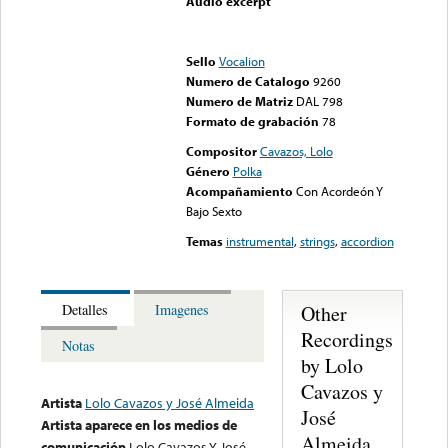
Audio excerpt
Error loading media: File
could not be played
Sello
Vocalion
Numero de Catalogo
9260
Numero de Matriz
DAL 798
Formato de grabación
78
Compositor
Cavazos, Lolo
Género
Polka
Acompañamiento
Con Acordeón Y
Bajo Sexto
Temas
instrumental
,
strings
,
accordion
Other
Detalles
Imagenes
Recordings
Notas
by Lolo
Cavazos y
Artista
Lolo Cavazos y José Almeida
José
Artista aparece en los medios de
Almeida
comunicación
Lolo Cavazos Y José