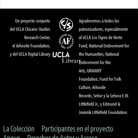
Un proyecto conjunto
Agradecemos a todos los
del UCLA Chicano Studies
patronicadores, especialmente
Research Center,
al UCLA Los Tigres de Norte
el Arhoolie Foundation,
Fund, National Endowment for
y del UCLA Digital Library
the Humanities, National
Endowment for the
Arts, GRAMMY
Foundation, Fund for Folk
Culture, Arhoolie
Records, Señor y la Señora E.W.
Littlefield Jr., y Edmund &
Jeannik Littlefield Foundation.
La Colección
Participantes en el proyecto
Apoyo
Derechos de Autor y Acceso