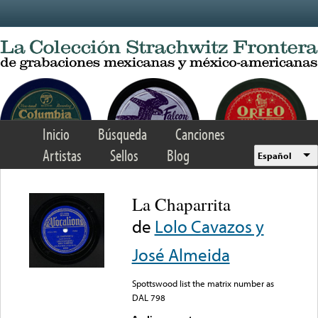
Skip to main content
Inicio
Búsqueda
Canciones
Artistas
Sellos
Blog
Español
La Chaparrita
de
Lolo Cavazos y
José Almeida
Spottswood list the matrix number as
DAL 798