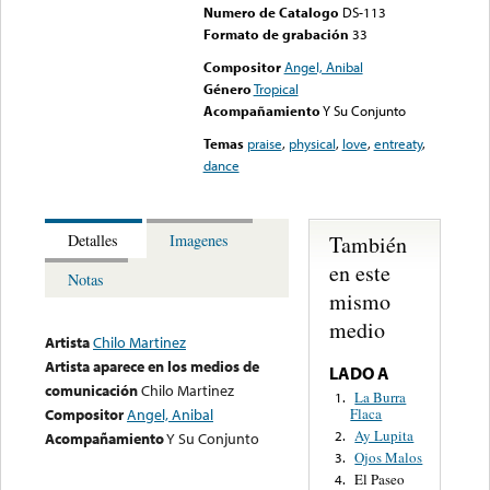
Numero de Catalogo
DS-113
Formato de grabación
33
Compositor
Angel, Anibal
Género
Tropical
Acompañamiento
Y Su Conjunto
Temas
praise
,
physical
,
love
,
entreaty
,
dance
También
Detalles
Imagenes
en este
Notas
mismo
medio
Artista
Chilo Martinez
Artista aparece en los medios de
LADO A
comunicación
Chilo Martinez
La Burra
1.
Flaca
Compositor
Angel, Anibal
Ay Lupita
2.
Acompañamiento
Y Su Conjunto
Ojos Malos
3.
El Paseo
4.