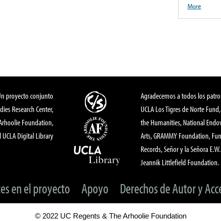
More
Un proyecto conjunto
Agradecemos a todos los patro
dies Research Center,
UCLA Los Tigres de Norte Fund
 Arhoolie Foundation,
the Humanities, National End
l UCLA Digital Library
Arts, GRAMMY Foundation, Fund
Records, Señor y la Señora E.W. 
Jeannik Littlefield Foundation.
tes en el proyecto
Apoyo
Derechos de Autor y Acc
© 2022 UC Regents & The Arhoolie Foundation