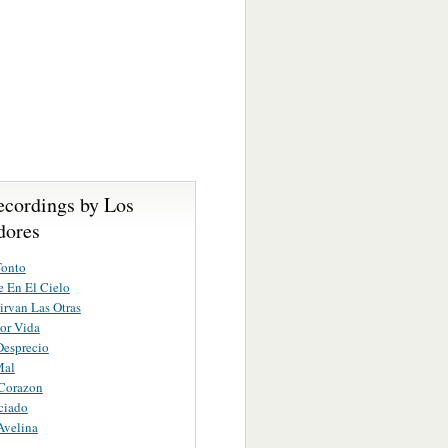
ecordings by Los
dores
Tonto
 En El Cielo
irvan Las Otras
Por Vida
Desprecio
Mal
Corazon
ciado
Avelina