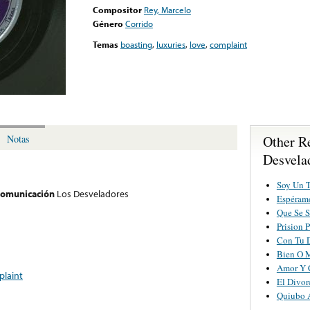
Compositor
Rey, Marcelo
Género
Corrido
Temas
boasting
,
luxuries
,
love
,
complaint
Other R
Notas
Desvela
Soy Un 
 comunicación
Los Desveladores
Espérame
Que Se S
Prision 
Con Tu 
Bien O 
Amor Y 
laint
El Divor
Quiubo 