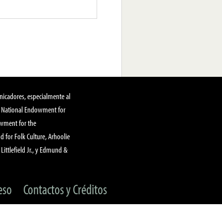
nicadores, especialmente al
, National Endowment for
owment for the
 for Folk Culture, Arhoolie
Littlefield Jr., y Edmund &
eso
Contactos y Créditos