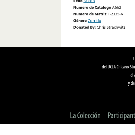
Sello
Falcon
Numero de Catalogo
A662
Numero de Matriz
F-2335-A
Género
Corrido
Donated By:
Chris Strachwitz
del UCLA Chicano Stu
el
y de
La Colección
Participan