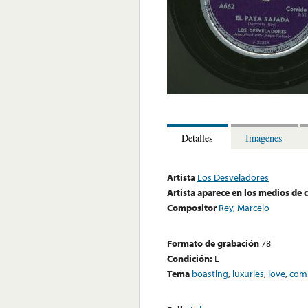
Detalles
Imagenes
Artista
Los Desveladores
Artista aparece en los medios de
Compositor
Rey, Marcelo
Formato de grabación
78
Condición:
E
Tema
boasting
,
luxuries
,
love
,
comp