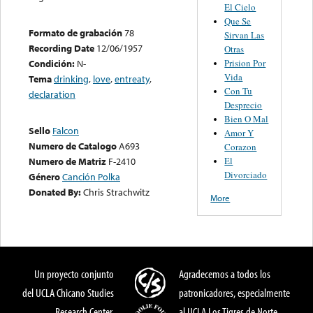
El Cielo
Que Se
Formato de grabación
78
Sirvan Las
Recording Date
12/06/1957
Otras
Prision Por
Condición:
N-
Vida
Tema
drinking
,
love
,
entreaty
,
Con Tu
declaration
Desprecio
Bien O Mal
Sello
Falcon
Amor Y
Numero de Catalogo
A693
Corazon
El
Numero de Matriz
F-2410
Divorciado
Género
Canción Polka
Donated By:
Chris Strachwitz
More
Un proyecto conjunto
Agradecemos a todos los
del UCLA Chicano Studies
patronicadores, especialmente
Research Center,
al UCLA Los Tigres de Norte