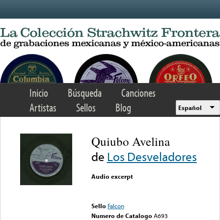
Skip to main content
Inicio
Búsqueda
Canciones
Artistas
Sellos
Blog
Español
Quiubo Avelina
de
Los Desveladores
Audio excerpt
Error loading media: File
could not be played
Sello
Falcon
Numero de Catalogo
A693