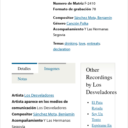
Numero de Matriz
F-2410
Formato de grabación
78
Compositor
Sánchez Mota, Benjamín
Género
Canción Polka
Acompañamiento
Y Las Hermanas
Segovia
Temas
drinking
,
love
,
entreaty
,
declaration
Other
Detalles
Imagenes
Recordings
Notas
by Los
Desveladores
Artista
Los Desveladores
Artista aparece en los medios de
El Pata
comunicación
Los Desveladores
Rajada
Soy Un
Compositor
Sánchez Mota, Benjamín
Tonto
Acompañamiento
Y Las Hermanas
Espérame En
Segovia