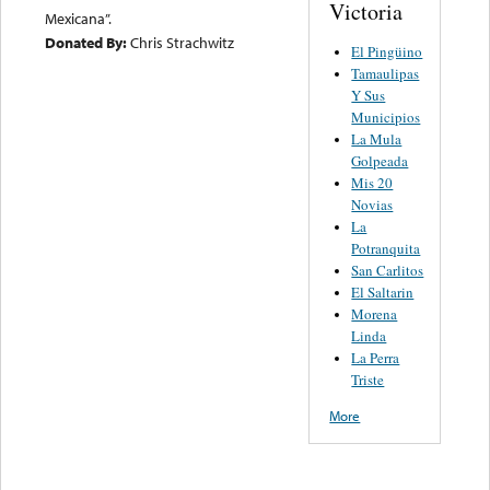
Victoria
Mexicana”.
Donated By:
Chris Strachwitz
El Pingüino
Tamaulipas
Y Sus
Municipios
La Mula
Golpeada
Mis 20
Novias
La
Potranquita
San Carlitos
El Saltarin
Morena
Linda
La Perra
Triste
More