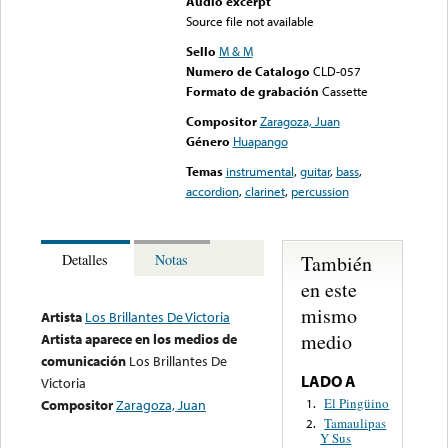
Audio excerpt
Source file not available
Sello
M & M
Numero de Catalogo
CLD-057
Formato de grabación
Cassette
Compositor
Zaragoza, Juan
Género
Huapango
Temas
instrumental
,
guitar
,
bass
,
accordion
,
clarinet
,
percussion
También
Detalles
Notas
en este
mismo
Artista
Los Brillantes De Victoria
medio
Artista aparece en los medios de
comunicación
Los Brillantes De
LADO A
Victoria
El Pingüino
1.
Compositor
Zaragoza, Juan
Tamaulipas
2.
Y Sus