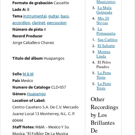
Municipios
Formato de grabación
Cassette
La Mula
3.
Lado A:
B
Golpeada
Tema
instrumental
,
guitar
,
bass
,
Mis 20
4.
accordion
,
clarinet
,
percussion
Novias
La
Número de pista
4
5.
Potranquita
Record Producer
San Carlitos
1.
Jorge Caballero Chavez
El Saltarin
2.
Morena
3.
Linda
Título del álbum
Huapangos
El Pelos
4.
Parados
La Perra
5.
Sello
M & M
Triste
País
Mexico
La Perra
5.
Numero de Catalogo
CLD-057
Triste
Género
Huapango
Other
Location of Label:
Recordings
Centro Casetero S.A. De C.V. Mercado
Juarez Local 13 Monterrey, N.L. C. P.
by Los
60444
Brillantes
Staff Notes:
M&M. - Mexico Y Su
De
Musica. “El Folklor De La Musica