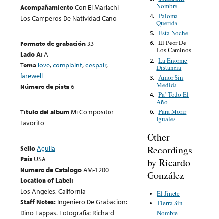
Nombre
Acompañamiento
Con El Mariachi
Paloma
4.
Los Camperos De Natividad Cano
Querida
Esta Noche
5.
El Peor De
Formato de grabación
33
6.
Los Caminos
Lado A:
A
La Enorme
2.
Tema
love
,
complaint
,
despair
,
Distancia
farewell
Amor Sin
3.
Medida
Número de pista
6
Pa’ Todo El
4.
Año
Para Morir
Título del álbum
Mi Compositor
6.
Iguales
Favorito
Other
Recordings
Sello
Aguila
País
USA
by Ricardo
Numero de Catalogo
AM-1200
González
Location of Label:
Los Angeles, California
El Jinete
Staff Notes:
Ingeniero De Grabacion:
Tierra Sin
Dino Lappas. Fotografia: Richard
Nombre