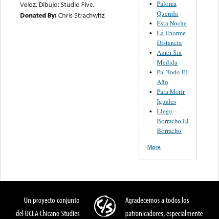
Paloma
Veloz. Dibujo: Studio Five.
Querida
Donated By:
Chris Strachwitz
Esta Noche
La Enorme
Distancia
Amor Sin
Medida
Pa’ Todo El
Año
Para Morir
Iguales
Llego
Borracho El
Borracho
More
Un proyecto conjunto
Agradecemos a todos los
del UCLA Chicano Studies
patronicadores, especialmente