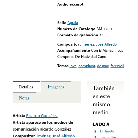
Audio excerpt
Error loading media: File
could not be played
Sello
Aguila
Numero de Catalogo
AM-1200
Formato de grabación
33
Compositor
Jiménez, José Alfredo
Acompañamiento
Con El Mariachi Los
Camperos De Natividad Cano
Temas
love
,
complaint
,
despair
,
farewell
También
Detalles
Imagenes
en este
Notas
mismo
medio
Artista
Ricardo González
Artista aparece en los medios de
LADO A
comunicación
Ricardo González
El Jinete
2.
Compositor
Jiménez, José Alfredo
Tierra Sin
3.