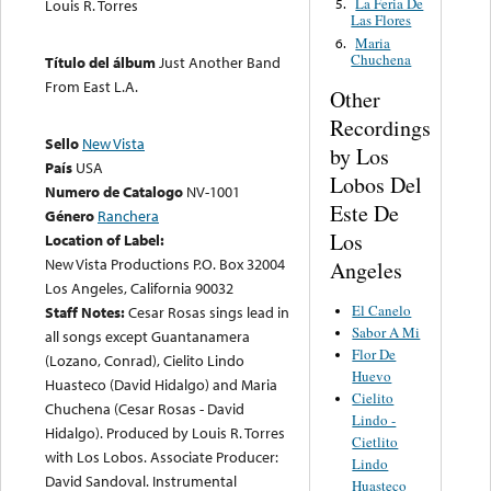
La Feria De
Louis R. Torres
5.
Las Flores
Maria
6.
Chuchena
Título del álbum
Just Another Band
From East L.A.
Other
Recordings
Sello
New Vista
by Los
País
USA
Lobos Del
Numero de Catalogo
NV-1001
Este De
Género
Ranchera
Los
Location of Label:
New Vista Productions P.O. Box 32004
Angeles
Los Angeles, California 90032
El Canelo
Staff Notes:
Cesar Rosas sings lead in
Sabor A Mi
all songs except Guantanamera
Flor De
(Lozano, Conrad), Cielito Lindo
Huevo
Huasteco (David Hidalgo) and Maria
Cielito
Chuchena (Cesar Rosas - David
Lindo -
Hidalgo). Produced by Louis R. Torres
Cietlito
with Los Lobos. Associate Producer:
Lindo
David Sandoval. Instrumental
Huasteco