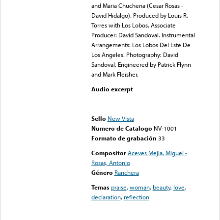
and Maria Chuchena (Cesar Rosas -
David Hidalgo). Produced by Louis R.
Torres with Los Lobos. Associate
Producer: David Sandoval. Instrumental
Arrangements: Los Lobos Del Este De
Los Angeles. Photography: David
Sandoval. Engineered by Patrick Flynn
and Mark Fleisher.
Audio excerpt
Error loading media: File
could not be played
Sello
New Vista
Numero de Catalogo
NV-1001
Formato de grabación
33
Compositor
Aceves Mejia, Miguel -
Rosas, Antonio
Género
Ranchera
Temas
praise
,
woman
,
beauty
,
love
,
declaration
,
reflection