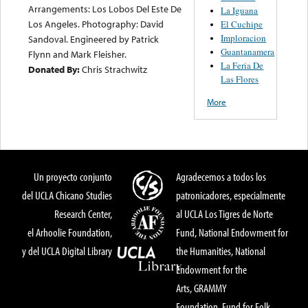
Arrangements: Los Lobos Del Este De
La Iguana
Los Angeles. Photography: David
El Cuchipe
Imploracion
Sandoval. Engineered by Patrick
Guantanamera
Flynn and Mark Fleisher.
La Feria De
Donated By:
Chris Strachwitz
Las Flores
More
Un proyecto conjunto
Agradecemos a todos los
del UCLA Chicano Studies
patronicadores, especialmente
Research Center,
al UCLA Los Tigres de Norte
el Arhoolie Foundation,
Fund, National Endowment for
y del UCLA Digital Library
the Humanities, National
Endowment for the
Arts, GRAMMY
Foundation, Fund for Folk