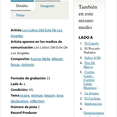
También
Detalles
Imagenes
en este
Notas
mismo
medio
Artista
Los Lobos Del Este De Los
Angeles
LADO A
Artista aparece en los medios de
El Canelo
1.
comunicación
Los Lobos Del Este De
El Pescado
2.
Nadador
Los Angeles
Sabor A Mi
3.
Compositor
Aceves Mejia, Miguel -
Flor De
4.
Rosas, Antonio
Huevo
Cielito
5.
Lindo -
Formato de grabación
33
Cietlito
Lado A:
a
Lindo
Huasteco
Condición:
VG
La Iguana
1.
Tema
praise
,
woman
,
beauty
,
love
,
El Cuchipe
2.
declaration
,
reflection
Imploracion
3.
Número de pista
2
4.
Record Producer
Guantanamera